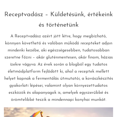
Receptvadász – Küldetésünk, értékeink
és történetünk
A Receptvadász azért jött létre, hogy megbízható,
könnyen követhető és valóban működő recepteket adjon
mindenki kezébe, aki egészségesebben, tudatosabban
szeretne főzni – akár gluténmentesen, akár finom, házias
ízekre vágyva. Az évek során a blogból egy tudatos
életmódplatform fejlődött ki, ahol a receptek mellett
helyet kapnak a fermentálás útmutatói, a kovászkészítés
gyakorlati lépései, valamint olyan környezettudatos
eszközök és alapanyagok is, amelyek egyszerűbbé és
örömtelibbé teszik a mindennapi konyhai munkát.