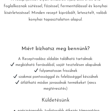
foglalkoznak sütéssel, főzéssel, fermentálással és konyhai
kísérletezéssel. Minden recept kipróbált, letesztelt, valódi
konyhai tapasztalaton alapul.
Miért bízhatsz meg bennünk?
A Receptvadász oldalán található tartalmak:
megbízható forrásokból, saját tesztelésen alapulnak
folyamatosan frissülnek
szakmai pontossággal és felelősséggel készülnek
átlátható módon javasolnak termékeket (nincs
megtévesztés)
Küldetésünk
egészségesebb, tudatosabb étkezés támogatása