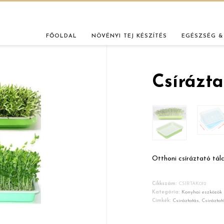
FŐOLDAL
NÖVÉNYI TEJ KÉSZÍTÉS
EGÉSZSÉG &
Csírázta
Otthoni csíráztató tálc
Cikkszám:
CSIRTAK012
Kategória:
Konyhai eszközök
Címkék:
Csíráztatás
,
Csíráztató