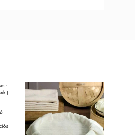
tó
ciós