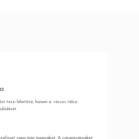
ca
st teszi lehetővé, hanem a rácsos tálca
ejlődését.
búzafüvet vagy más magvakat. A csíranövényeket