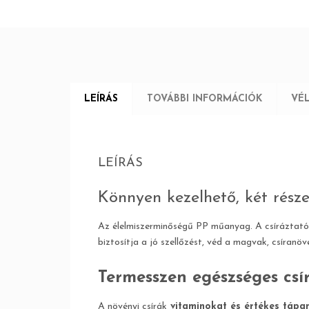
LEÍRÁS
TOVÁBBI INFORMÁCIÓK
VÉ
LEÍRÁS
Könnyen kezelhető, két része
Az élelmiszerminőségű PP műanyag. A csíráztató 
biztosítja a jó szellőzést, véd a magvak, csíranöv
Termesszen egészséges csí
A növényi csírák
vitaminokat és értékes tápa