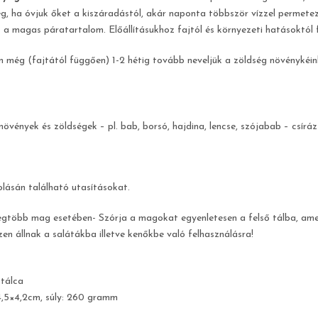
ég, ha óvjuk őket a kiszáradástól, akár naponta többször vízzel permetez
 a magas páratartalom. Előállításukhoz fajtól és környezeti hatásoktól 
 még (fajtától függően) 1-2 hétig tovább neveljük a zöldség növénykéink
növények és zöldségek – pl. bab, borsó, hajdina, lencse, szójabab – csírá
lásán található utasításokat.
egtöbb mag esetében- Szórja a magokat egyenletesen a felső tálba, amelye
zen állnak a salátákba illetve kenőkbe való felhasználásra!
 tálca
4,5×4,2cm, súly: 260 gramm