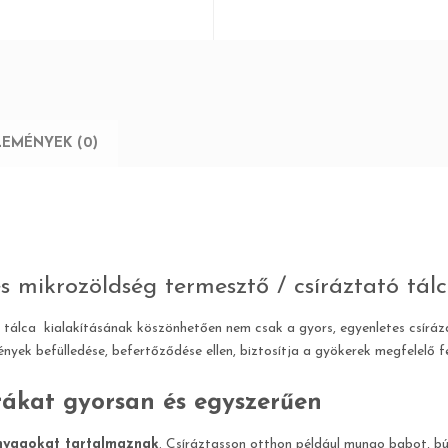
LEMÉNYEK (0)
s mikrozöldség termesztő / csíráztató tál
tálca kialakításának köszönhetően nem csak a gyors, egyenletes csírázá
ények befülledése, befertőződése ellen, biztosítja a gyökerek megfelelő f
rákat gyorsan és egyszerűen
nyagokat tartalmaznak
. Csíráztasson otthon például mungo babot, 