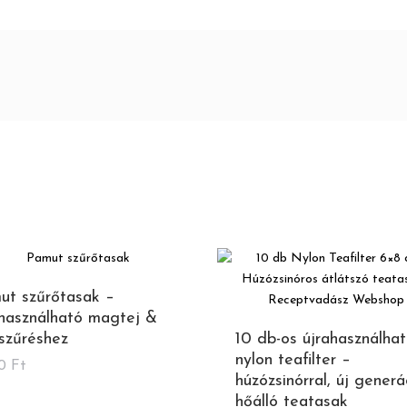
ut szűrőtasak –
ahasználható magtej &
 szűréshez
10 db-os újrahasználha
nylon teafilter –
90
Ft
húzózsinórral, új generá
hőálló teatasak