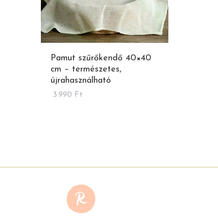
Pamut szűrőkendő 40×40
cm – természetes,
újrahasználható
3.990
Ft