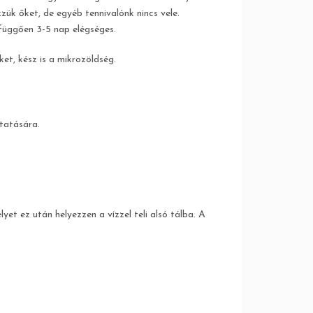
zük őket, de egyéb tennivalónk nincs vele.
függően 3-5 nap elégséges.
et, kész is a mikrozöldség.
ztatására.
t ez után helyezzen a vízzel teli alsó tálba. A