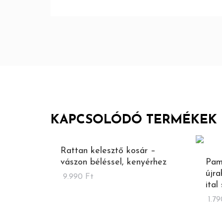
KAPCSOLÓDÓ TERMÉKEK
Rattan kelesztő kosár –
vászon béléssel, kenyérhez
Pam
újr
9.990
Ft
ital
1.7