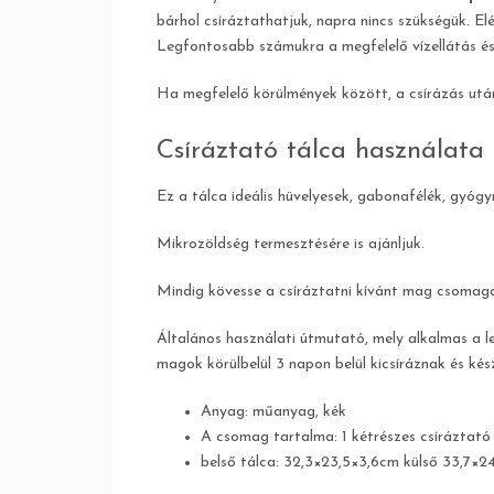
bárhol csíráztathatjuk, napra nincs szükségük. El
Legfontosabb számukra a megfelelő vízellátás és
Ha megfelelő körülmények között, a csírázás után
Csíráztató tálca használata
Ez a tálca ideális hüvelyesek, gabonafélék, gyógy
Mikrozöldség termesztésére is ajánljuk.
Mindig kövesse a csíráztatni kívánt mag csomago
Általános használati útmutató, mely alkalmas a l
magok körülbelül 3 napon belül kicsíráznak és kés
Anyag: műanyag, kék
A csomag tartalma: 1 kétrészes csíráztató
belső tálca: 32,3×23,5×3,6cm külső 33,7×2