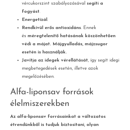
vércukorszint szabályozásával
segíti a
fogyást
.
Energetizál
.
Rendkívül erős antioxidáns
. Ennek
és
méregtelenítő hatásának köszönhetően
védi a májat. Májgyulladás, májzsugor
esetén is használják.
Javítja az idegek vérellátását
, így segít idegi
megbetegedések esetén, illetve azok
megelőzésében.
Alfa-liponsav források
élelmiszerekben
Az alfa-liponsav forrásainkat a változatos
étrendünkből is tudjuk biztosítani, olyan