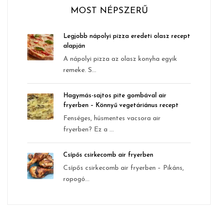
MOST NÉPSZERŰ
Legjobb nápolyi pizza eredeti olasz recept
alapján
A nápolyi pizza az olasz konyha egyik
remeke. S...
Hagymás-sajtos pite gombával air
fryerben – Könnyű vegetáriánus recept
Fenséges, húsmentes vacsora air
fryerben? Ez a ...
Csípős csirkecomb air fryerben
Csípős csirkecomb air fryerben – Pikáns,
ropogó...