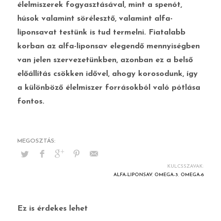
élelmiszerek fogyasztásával, mint a spenót,
húsok valamint sörélesztő, valamint alfa-
liponsavat testünk is tud termelni. Fiatalabb
korban az alfa-liponsav elegendő mennyiségben
van jelen szervezetünkben, azonban ez a belső
előállítás csökken idővel, ahogy korosodunk, így
a különböző élelmiszer forrásokból való pótlása
fontos.
KULCSSZAVAK:
ALFA-LIPONSAV
,
OMEGA-3
,
OMEGA-6
Ez is érdekes lehet