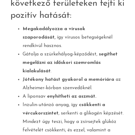
következő területeken fejti ki
pozitív hatását:
Megakadályozza a vírusok
szaporodását,
így vírusos betegségeknél
rendkívül hasznos.
Gátolja a szürkehályog-képződést,
segíthet
megelőzni az időskori szemromlás
kialakulását
.
Jótékony hatást gyakorol a memóriára
az
Alzheimer-kórban szenvedőknél.
A liponsav
enyhítheti az aszmát.
Inzulin-utánzó anyag, így
csökkenti a
vércukorszintet
, serkenti a glikogén képzését.
Mindezt úgy teszi, hogy a zsírsejtek glükóz
felvételét csökkenti, és ezzel, valamint a