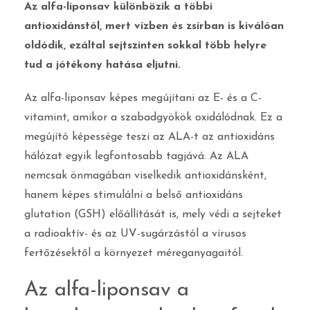
Az alfa-liponsav különbözik a többi
antioxidánstól, mert vízben és zsírban is kiválóan
oldódik, ezáltal sejtszinten sokkal több helyre
tud a jótékony hatása eljutni.
Az alfa-liponsav képes megújítani az E- és a C-
vitamint, amikor a szabadgyökök oxidálódnak. Ez a
megújító képessége teszi az ALA-t az antioxidáns
hálózat egyik legfontosabb tagjává. Az ALA
nemcsak önmagában viselkedik antioxidánsként,
hanem képes stimulálni a belső antioxidáns
glutation (GSH) előállítását is, mely védi a sejteket
a radioaktív- és az UV-sugárzástól a vírusos
fertőzésektől a környezet méreganyagaitól.
Az alfa-liponsav a