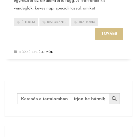
egyrészről az alkalomtól is függ. A trattoriák kis
vendéglők, kevés napi specialitással, amiket
ÉTTEREM
RISTORANTE
TRATTORIA
TOVÁBB
KÖZZÉTÉVE
ÉLETMÓD
Search Button
Search
for: