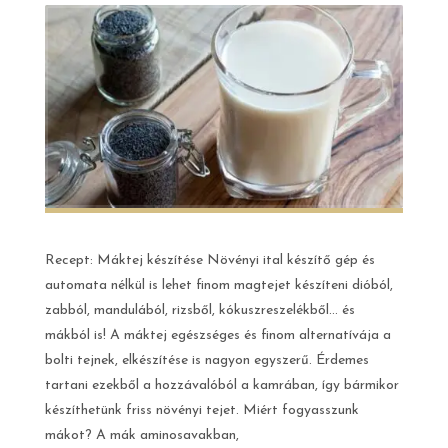
Recept: Máktej készítése Növényi ital készítő gép és
automata nélkül is lehet finom magtejet készíteni dióból,
zabból, mandulából, rizsből, kókuszreszelékből… és
mákból is! A máktej egészséges és finom alternatívája a
bolti tejnek, elkészítése is nagyon egyszerű. Érdemes
tartani ezekből a hozzávalóból a kamrában, így bármikor
készíthetünk friss növényi tejet. Miért fogyasszunk
mákot? A mák aminosavakban,