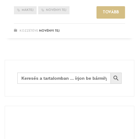
MÁKTEJ
NÖVÉNYI TEJ
TOVÁBB
KÖZZÉTÉVE
NÖVÉNYI TEJ
Search Button
Search
for: