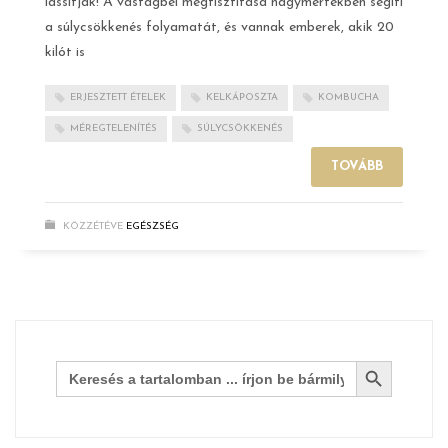
lassítják! A vastagbél megtisztítása nagymértékben segíti
a súlycsökkenés folyamatát, és vannak emberek, akik 20
kilót is
ERJESZTETT ÉTELEK
KELKÁPOSZTA
KOMBUCHA
MÉREGTELENÍTÉS
SÚLYCSÖKKENÉS
TOVÁBB
KÖZZÉTÉVE
EGÉSZSÉG
Search Button
Search
for: