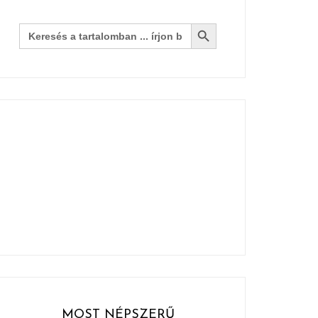
Search Button
Search
for:
MOST NÉPSZERŰ