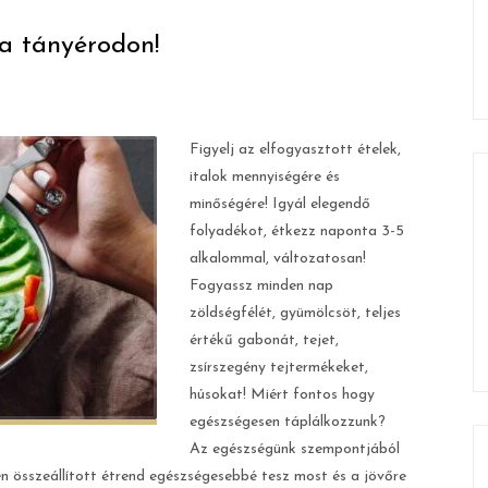
 a tányérodon!
Figyelj az elfogyasztott ételek,
italok mennyiségére és
minőségére! Igyál elegendő
folyadékot, étkezz naponta 3-5
alkalommal, változatosan!
Fogyassz minden nap
zöldségfélét, gyümölcsöt, teljes
értékű gabonát, tejet,
zsírszegény tejtermékeket,
húsokat! Miért fontos hogy
egészségesen táplálkozzunk?
Az egészségünk szempontjából
en összeállított étrend egészségesebbé tesz most és a jövőre