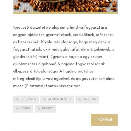
Kedvező összetétele alapján a hajdina fogyasztása
nagyon ajánlatos gyermekeknek, serdülőknek, időseknek
és betegeknek. Kiváló tulajdonsága, hogy még azok is
fogyaszthatják, akik más gabonafajtákra érzékenyek, a
gliadin (sikér) miatt, úgyanis a hajdina egy szuper
gluténmentes álgabona! A hajdina fogyasztásának
elképesztő tulajdonságai A hajdina erőteljes
méregtelenítője a vastagbélnek és magas rutin tartalma
miatt (P-vitamin) fontos szerepe van
EGÉSZSÉG
GLUTÉNMENTES
HAJDINA
KÖRET
RECEPT
TOVÁBB