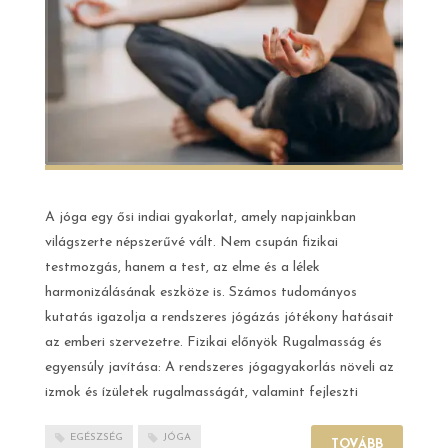
A jóga egy ősi indiai gyakorlat, amely napjainkban
világszerte népszerűvé vált. Nem csupán fizikai
testmozgás, hanem a test, az elme és a lélek
harmonizálásának eszköze is. Számos tudományos
kutatás igazolja a rendszeres jógázás jótékony hatásait
az emberi szervezetre. Fizikai előnyök Rugalmasság és
egyensúly javítása: A rendszeres jógagyakorlás növeli az
izmok és ízületek rugalmasságát, valamint fejleszti
EGÉSZSÉG
JÓGA
TOVÁBB