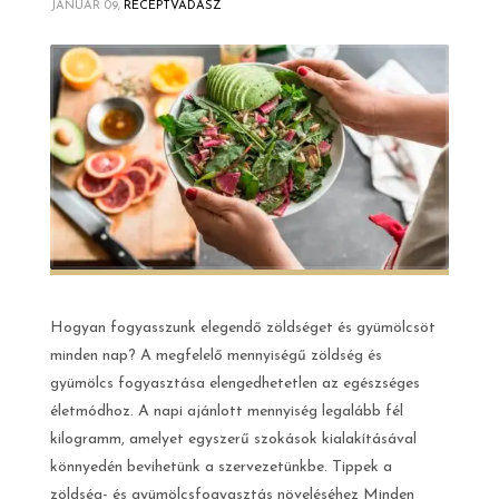
JANUÁR 09,
RECEPTVADÁSZ
Hogyan fogyasszunk elegendő zöldséget és gyümölcsöt
minden nap? A megfelelő mennyiségű zöldség és
gyümölcs fogyasztása elengedhetetlen az egészséges
életmódhoz. A napi ajánlott mennyiség legalább fél
kilogramm, amelyet egyszerű szokások kialakításával
könnyedén bevihetünk a szervezetünkbe. Tippek a
zöldség- és gyümölcsfogyasztás növeléséhez Minden