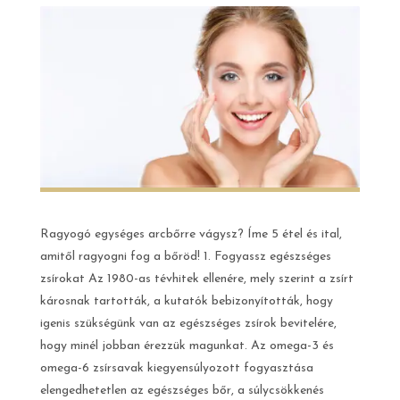
Ragyogó egységes arcbőrre vágysz? Íme 5 étel és ital,
amitől ragyogni fog a bőröd! 1. Fogyassz egészséges
zsírokat Az 1980-as tévhitek ellenére, mely szerint a zsírt
károsnak tartották, a kutatók bebizonyították, hogy
igenis szükségünk van az egészséges zsírok bevitelére,
hogy minél jobban érezzük magunkat. Az omega-3 és
omega-6 zsírsavak kiegyensúlyozott fogyasztása
elengedhetetlen az egészséges bőr, a súlycsökkenés