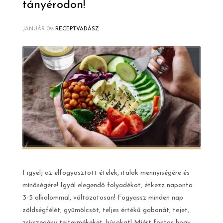
tányérodon!
JANUÁR 09,
RECEPTVADÁSZ
Figyelj az elfogyasztott ételek, italok mennyiségére és
minőségére! Igyál elegendő folyadékot, étkezz naponta
3-5 alkalommal, változatosan! Fogyassz minden nap
zöldségfélét, gyümölcsöt, teljes értékű gabonát, tejet,
zsírszegény tejtermékeket, húsokat! Miért fontos hogy