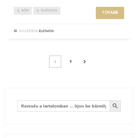
BŐR
EGÉSZSÉG
TOVÁBB
KÖZZÉTÉVE
ÉLETMÓD
2
1
Search Button
Search
for: