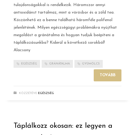
tulajdonságokkal is rendelkezik. Háromszor annyi
antioxidánst tartalmaz, mint a vörösbor és a zöld tea.
Köszönhető ez a benne található háromféle polifenol
jelenlétének. Milyen egészségügyi problémákra nyújthat
megoldást a gránátalma és hogyan tudjuk beépíteni a
táplálkozásunkba? Kiderül a következő sorokból!
Alacsony
EGÉSZSÉG
GRÁNÁTALMA
GYÜMÖLCS
TOVÁBB
KÖZZÉTÉVE
EGÉSZSÉG
Táplálkozz okosan: ez legyen a