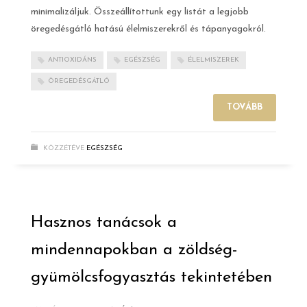
minimalizáljuk. Összeállítottunk egy listát a legjobb
öregedésgátló hatású élelmiszerekről és tápanyagokról.
ANTIOXIDÁNS
EGÉSZSÉG
ÉLELMISZEREK
ÖREGEDÉSGÁTLÓ
TOVÁBB
KÖZZÉTÉVE
EGÉSZSÉG
Hasznos tanácsok a
mindennapokban a zöldség-
gyümölcsfogyasztás tekintetében