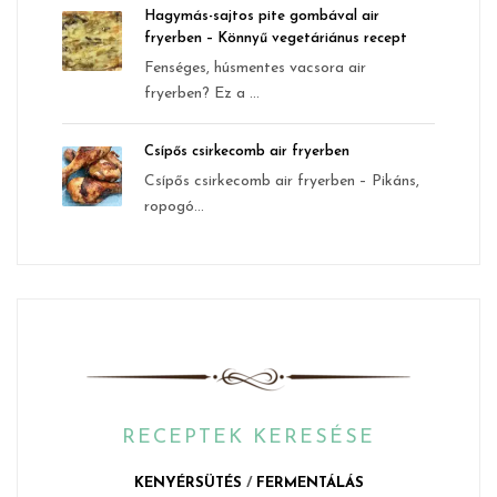
Hagymás-sajtos pite gombával air
fryerben – Könnyű vegetáriánus recept
Fenséges, húsmentes vacsora air
fryerben? Ez a ...
Csípős csirkecomb air fryerben
Csípős csirkecomb air fryerben – Pikáns,
ropogó...
RECEPTEK KERESÉSE
KENYÉRSÜTÉS
/
FERMENTÁLÁS