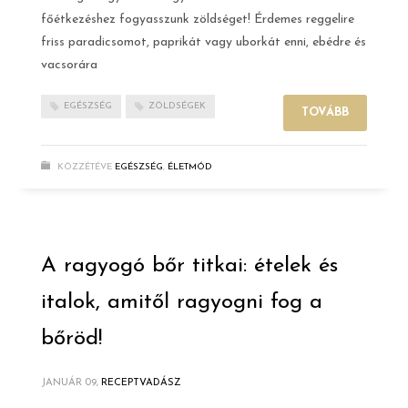
főétkezéshez fogyasszunk zöldséget! Érdemes reggelire
friss paradicsomot, paprikát vagy uborkát enni, ebédre és
vacsorára
EGÉSZSÉG
ZÖLDSÉGEK
TOVÁBB
KÖZZÉTÉVE
EGÉSZSÉG
,
ÉLETMÓD
A ragyogó bőr titkai: ételek és
italok, amitől ragyogni fog a
bőröd!
JANUÁR 09,
RECEPTVADÁSZ