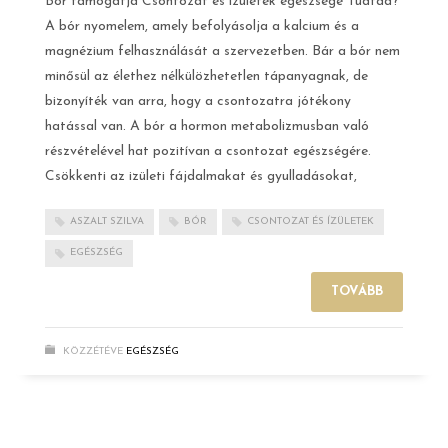
Bór támogatja Csontozat és ízületek egészsége Tudtad?
A bór nyomelem, amely befolyásolja a kalcium és a
magnézium felhasználását a szervezetben. Bár a bór nem
minősül az élethez nélkülözhetetlen tápanyagnak, de
bizonyíték van arra, hogy a csontozatra jótékony
hatással van. A bór a hormon metabolizmusban való
részvételével hat pozitívan a csontozat egészségére.
Csökkenti az izületi fájdalmakat és gyulladásokat,
ASZALT SZILVA
BÓR
CSONTOZAT ÉS ÍZÜLETEK
EGÉSZSÉG
TOVÁBB
KÖZZÉTÉVE
EGÉSZSÉG