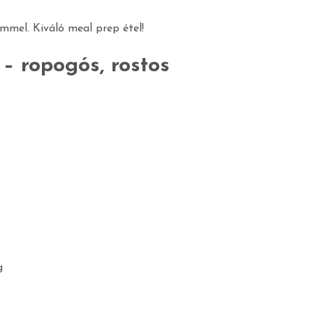
émmel. Kiváló meal prep étel!
– ropogós, rostos
g