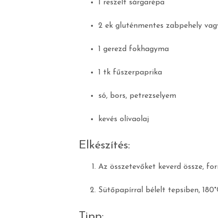
1 reszelt sárgarépa
2 ek gluténmentes zabpehely vagy
1 gerezd fokhagyma
1 tk fűszerpaprika
só, bors, petrezselyem
kevés olívaolaj
Elkészítés:
Az összetevőket keverd össze, fo
Sütőpapírral bélelt tepsiben, 180°
Tipp: