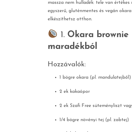
massza nem hulladék: tele van értékes 
egyszerű, gluténmentes és vegán okar
elkészíthetsz otthon.
1.
Okara brownie –
maradékból
Hozzávalók:
1 bögre okara (pl. mandulatejből)
2 ek kakaópor
2 ek Szafi Free süteményliszt vag
1/4 bögre növényi tej (pl. zabtej)