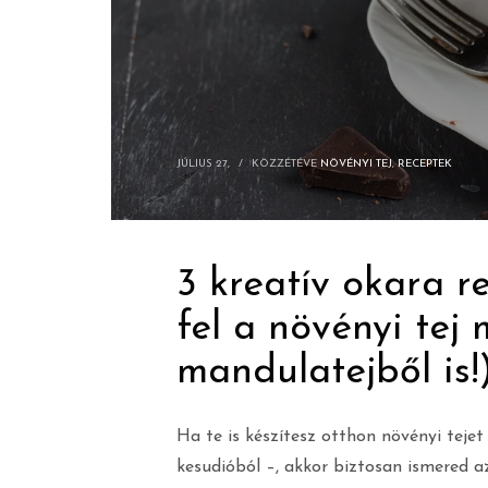
JÚLIUS 27,
/
KÖZZÉTÉVE
NÖVÉNYI TEJ
,
RECEPTEK
3 kreatív okara r
fel a növényi tej
mandulatejből is!
Ha te is készítesz otthon növényi teje
kesudióból –, akkor biztosan ismered a