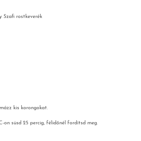
 Szafi rostkeverék
rmázz kis korongokat.
C-on süsd 25 percig, félidőnél fordítsd meg.