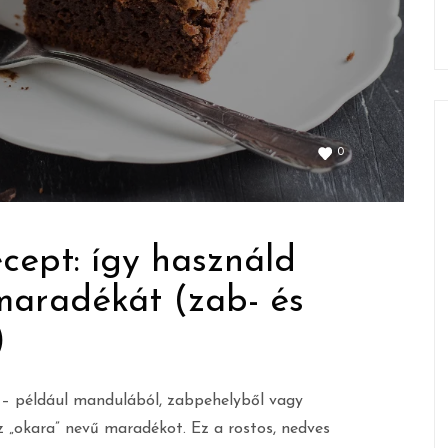
0
ecept: így használd
 maradékát (zab- és
)
t – például mandulából, zabpehelyből vagy
z „okara” nevű maradékot. Ez a rostos, nedves