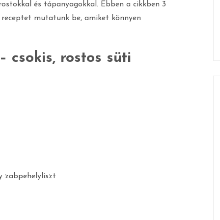
rostokkal és tápanyagokkal. Ebben a cikkben 3
a receptet mutatunk be, amiket könnyen
 csokis, rostos süti
y zabpehelyliszt