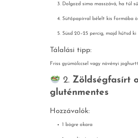
Dolgozd sima masszává, ha túl sűrű
Sütőpapírral bélelt kis formába 
Süsd 20–25 percig, majd hűtsd ki t
Tálalási tipp:
Friss gyümölccsel vagy növényi joghurtt
2.
Zöldségfasírt o
gluténmentes
Hozzávalók:
1 bögre okara