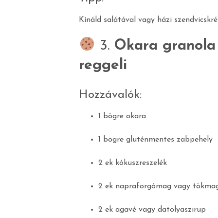
Kínáld salátával vagy házi szendvicskr
3.
Okara granola 
reggeli
Hozzávalók:
1 bögre okara
1 bögre gluténmentes zabpehely
2 ek kókuszreszelék
2 ek napraforgómag vagy tökma
2 ek agavé vagy datolyaszirup