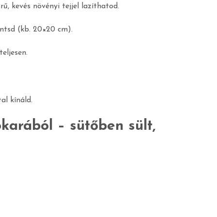
, kevés növényi tejjel lazíthatod.
öntsd (kb. 20×20 cm).
eljesen.
al kínáld.
karából – sütőben sült,