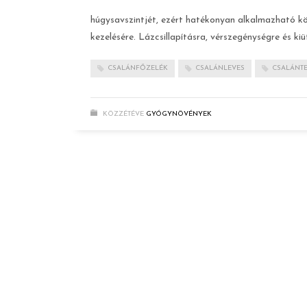
húgysavszintjét, ezért hatékonyan alkalmazható kö
kezelésére. Lázcsillapításra, vérszegénységre és kiü
CSALÁNFŐZELÉK
CSALÁNLEVES
CSALÁNT
KÖZZÉTÉVE
GYÓGYNÖVÉNYEK