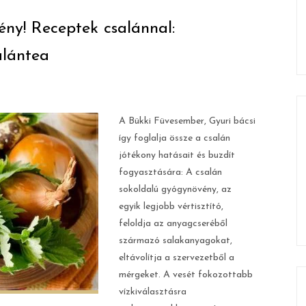
ny! Receptek csalánnal:
alántea
A Bükki Füvesember, Gyuri bácsi
így foglalja össze a csalán
jótékony hatásait és buzdít
fogyasztására: A csalán
sokoldalú gyógynövény, az
egyik legjobb vértisztító,
feloldja az anyagcseréből
származó salakanyagokat,
eltávolítja a szervezetből a
mérgeket. A vesét fokozottabb
vízkiválasztásra