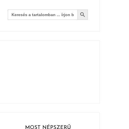
Search Button
Search
for:
MOST NÉPSZERŰ