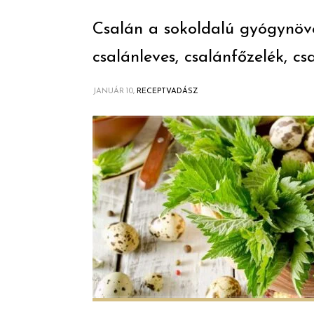
Csalán a sokoldalú gyógynövé
csalánleves, csalánfőzelék, cs
JANUÁR 10,
RECEPTVADÁSZ