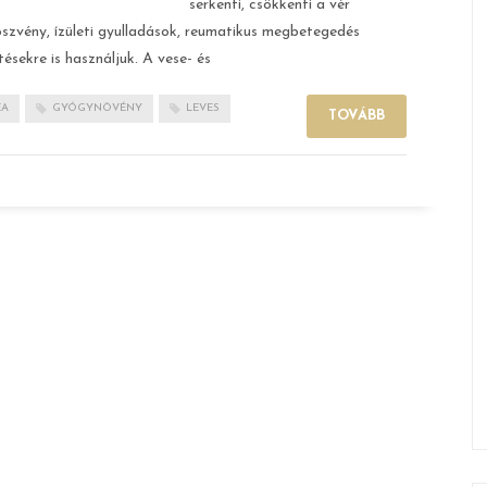
serkenti, csökkenti a vér
szvény, ízületi gyulladások, reumatikus megbetegedés
tésekre is használjuk. A vese- és
EA
GYÓGYNÖVÉNY
LEVES
TOVÁBB