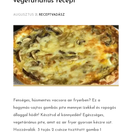
vegetáriánus recept
AUGUSZTUS 21,
RECEPTVADÁSZ
Fenséges, húsmentes vacsora air fryerben? Ez a
hagymás-sajtos gombás pite mennyei ízekkel és ropogós
állaggal hódít! Készítsd el könnyedén! Egészséges,
vegetáriánus pite, amit az air fryer gyorsan készre süt.
Hozzávalók: 3 tojás 2 csésze tisztított gomba 1