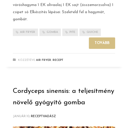
vöröshagyma 1 EK olívaolaj 1 EK sajt (összemorzsolva) 1
csipet só Elkészítés lépései: Szeleteld fel a hagymát,
gombát.
AIR FRYER
GOMBA
PITE
QUICHE
TOVÁBB
KÖZZÉTÉVE
AIR FRYER
,
RECEPT
Cordyceps sinensis: a teljesítmény
növelő gyógyító gomba
JANUÁR 10,
RECEPTVADÁSZ