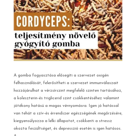
A gomba fogyasztása elősegíti a szervezet oxigén
felhasználását, felerősítheti a szervezet immunválaszait
hozzájárulhat a vérzsírszint megfelelő szinten tartásához,
a koleszterin-és triglicerid szint csökkentéséhez valamint
jótékony hatású a magas vérnyomásra. Igen jó hatással
van tehát a szív-és érrendszer egészségének megőrzésére,
kiegyensúlyozza a lelki állapotot, csökkenti a stressz
okozta feszültséget, és depresszió esetén is igen hatásos.