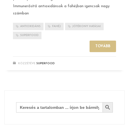
Immunerősítő antioxidánsok a fahéjban igencsak nagy
számban
ANTIOXIDÁNS
FAHÉJ
JÓTÉKONY HATÁSAI
SUPERFOOD
TOVÁBB
KÖZZÉTÉVE
SUPERFOOD
Search Button
Search
for: