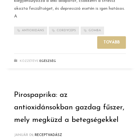
kiegyensúlyozza a lelki állapotot, csökkenti a stressz
okozta feszültséget, és depresszió esetén is igen hatásos.
A
ANTIOXIDÁNS
CORDYCEPS
GOMBA
TOVÁBB
KÖZZÉTÉVE
EGÉSZSÉG
Pirospaprika: az
antioxidánsokban gazdag fűszer,
mely megküzd a betegségekkel
JANUÁR 09,
RECEPTVADÁSZ