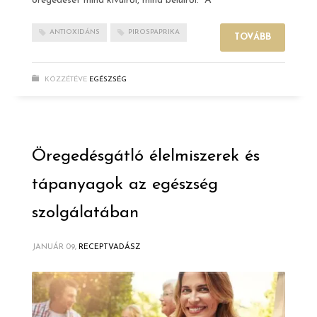
öregedését mind kívülről, mind belülről. A
ANTIOXIDÁNS
PIROSPAPRIKA
TOVÁBB
KÖZZÉTÉVE
EGÉSZSÉG
Öregedésgátló élelmiszerek és
tápanyagok az egészség
szolgálatában
JANUÁR 09,
RECEPTVADÁSZ