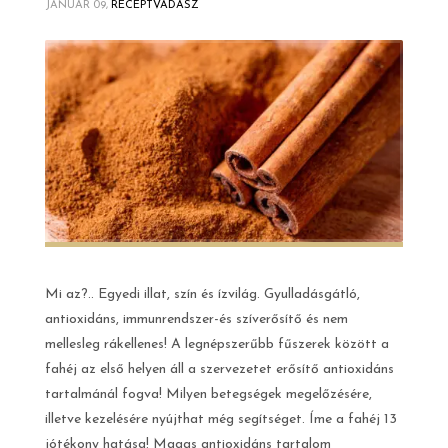
JANUÁR 09,
RECEPTVADÁSZ
Mi az?.. Egyedi illat, szín és ízvilág. Gyulladásgátló,
antioxidáns, immunrendszer-és szíverősítő és nem
mellesleg rákellenes! A legnépszerűbb fűszerek között a
fahéj az első helyen áll a szervezetet erősítő antioxidáns
tartalmánál fogva! Milyen betegségek megelőzésére,
illetve kezelésére nyújthat még segítséget. Íme a fahéj 13
jótékony hatása! Magas antioxidáns tartalom