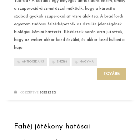
Tudtad? A kataláz egy lényeges antioxidáns enzim, amely
a szuperoxid-diszmutázzal működik, hogy a károsító
szabad gyökök szuperoxidját vízré alakítsa. A bradfordi
egyetem tudósai feltérképezték az őszülés jelenségének
biológiai-kémiai hátterét. Kísérleteik során arra jutottak,
hogy az ember akkor kezd őszülni, és akkor kezd hullani a
haja
ANTIOXIDÁNS
ENZIM
HAGYMA
TOVÁBB
KÖZZÉTÉVE
EGÉSZSÉG
Fahéj jótékony hatásai