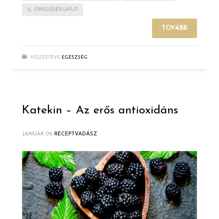
ÖREGEDÉSGÁTLÓ
TOVÁBB
KÖZZÉTÉVE
EGÉSZSÉG
Katekin – Az erős antioxidáns
JANUÁR 09,
RECEPTVADÁSZ