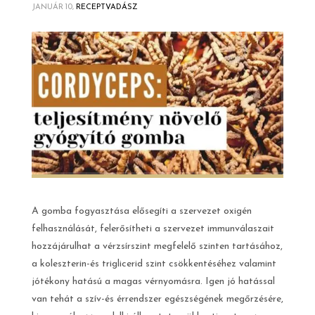
JANUÁR 10,
RECEPTVADÁSZ
A gomba fogyasztása elősegíti a szervezet oxigén
felhasználását, felerősítheti a szervezet immunválaszait
hozzájárulhat a vérzsírszint megfelelő szinten tartásához,
a koleszterin-és triglicerid szint csökkentéséhez valamint
jótékony hatású a magas vérnyomásra. Igen jó hatással
van tehát a szív-és érrendszer egészségének megőrzésére,