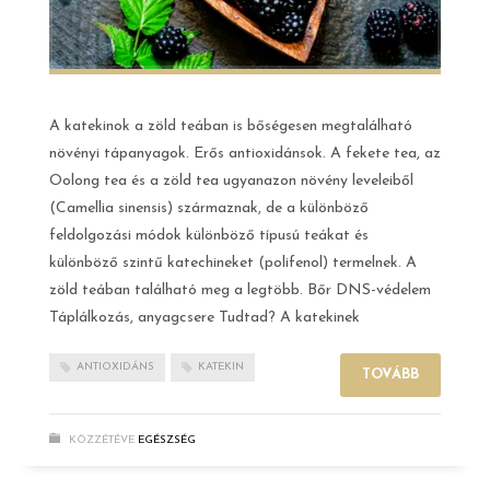
A katekinok a zöld teában is bőségesen megtalálható
növényi tápanyagok. Erős antioxidánsok. A fekete tea, az
Oolong tea és a zöld tea ugyanazon növény leveleiből
(Camellia sinensis) származnak, de a különböző
feldolgozási módok különböző típusú teákat és
különböző szintű katechineket (polifenol) termelnek. A
zöld teában található meg a legtöbb. Bőr DNS-védelem
Táplálkozás, anyagcsere Tudtad? A katekinek
ANTIOXIDÁNS
KATEKIN
TOVÁBB
KÖZZÉTÉVE
EGÉSZSÉG