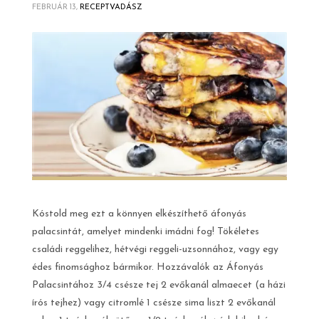
FEBRUÁR 13,
RECEPTVADÁSZ
Kóstold meg ezt a könnyen elkészíthető áfonyás
palacsintát, amelyet mindenki imádni fog! Tökéletes
családi reggelihez, hétvégi reggeli-uzsonnához, vagy egy
édes finomsághoz bármikor. Hozzávalók az Áfonyás
Palacsintához 3/4 csésze tej 2 evőkanál almaecet (a házi
írós tejhez) vagy citromlé 1 csésze sima liszt 2 evőkanál