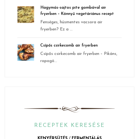
Hagymás-sajtos pite gombával air
fryerben – Könnyű vegetáriánus recept
Fenséges, húsmentes vacsora air
fryerben? Ez a ...
Csípős csirkecomb air fryerben
Csípős csirkecomb air fryerben – Pikáns,
ropogó...
RECEPTEK KERESÉSE
KENYÉRSÜTÉS
/
FERMENTÁLÁS