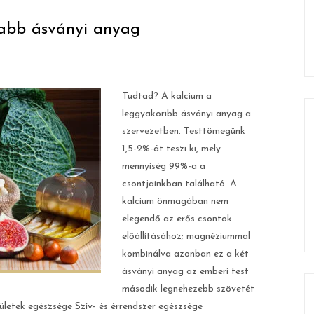
sabb ásványi anyag
Tudtad? A kalcium a
leggyakoribb ásványi anyag a
szervezetben. Testtömegünk
1,5-2%-át teszi ki, mely
mennyiség 99%-a a
csontjainkban található. A
kalcium önmagában nem
elegendő az erős csontok
előállításához; magnéziummal
kombinálva azonban ez a két
ásványi anyag az emberi test
második legnehezebb szövetét
ületek egészsége Szív- és érrendszer egészsége