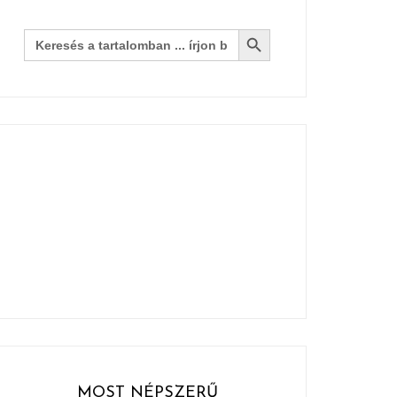
Search Button
Search
for:
MOST NÉPSZERŰ