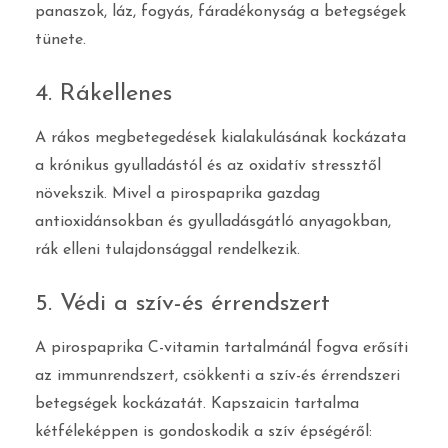
panaszok, láz, fogyás, fáradékonyság a betegségek
tünete.
4. Rákellenes
A rákos megbetegedések kialakulásának kockázata
a krónikus gyulladástól és az oxidatív stressztől
növekszik. Mivel a pirospaprika gazdag
antioxidánsokban és gyulladásgátló anyagokban,
rák elleni tulajdonsággal rendelkezik.
5. Védi a szív-és érrendszert
A pirospaprika C-vitamin tartalmánál fogva erősíti
az immunrendszert, csökkenti a szív-és érrendszeri
betegségek kockázatát. Kapszaicin tartalma
kétféleképpen is gondoskodik a szív épségéről: