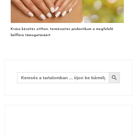
Kvász készítés otthon: természetes probiotikum a megfelelő
bélflóra támogatásáért
Search Button
Search
for: