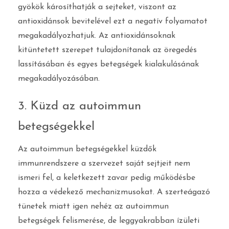
gyökök károsíthatják a sejteket, viszont az
antioxidánsok bevitelével ezt a negatív folyamatot
megakadályozhatjuk. Az antioxidánsoknak
kitüntetett szerepet tulajdonítanak az öregedés
lassításában és egyes betegségek kialakulásának
megakadályozásában.
3. Küzd az autoimmun
betegségekkel
Az autoimmun betegségekkel küzdők
immunrendszere a szervezet saját sejtjeit nem
ismeri fel, a keletkezett zavar pedig működésbe
hozza a védekező mechanizmusokat. A szerteágazó
tünetek miatt igen nehéz az autoimmun
betegségek felismerése, de leggyakrabban ízületi