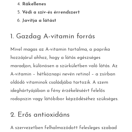
Rákellenes
Védi a szív-és érrendszert
Javítja a látást
1. Gazdag A-vitamin forrás
Mivel magas az A-vitamin tartalma, a paprika
hozzájárul ahhoz, hogy a látás egészséges
maradjon, különösen a szürkületben való látás. Az
A-vitamin – hétköznapi nevén retinol – a zsírban
oldódó vitaminok családjába tartozik. A szem
ideghártyájában a fény érzékeléséért felelős
rodopszin vagy látóbíbor képződéséhez szükséges.
2. Erős antioxidáns
A szervezetben felhalmozódott felesleges szabad