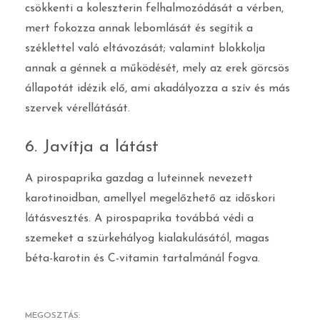
csökkenti a koleszterin felhalmozódását a vérben,
mert fokozza annak lebomlását és segítik a
széklettel való eltávozását; valamint blokkolja
annak a génnek a működését, mely az erek görcsös
állapotát idézik elő, ami akadályozza a szív és más
szervek vérellátását.
6. Javítja a látást
A pirospaprika gazdag a luteinnek nevezett
karotinoidban, amellyel megelőzhető az időskori
látásvesztés. A pirospaprika továbbá védi a
szemeket a szürkehályog kialakulásától, magas
béta-karotin és C-vitamin tartalmánál fogva.