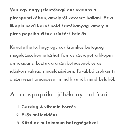
Van egy nagy jelentőségű antioxidáns a
pirospaprikában, amelyről keveset hallani. Ez a
likopin nevű karotinoid festékanyag, amely a
piros paprika élénk színéért felelős.
Kimutatható, hogy egy sor krónikus betegség
megelőzésében játszhat fontos szerepet a likopin
antioxidáns, köztük a a szívbetegségek és az
időskori vakság megelőzésében. Továbbá csökkenti
a szervezet öregedését mind kívülről, mind belülről.
A pirospaprika jótékony hatásai
Gazdag A-vitamin forrás
Erős antioxidáns
Küzd az autoimmun betegségekkel