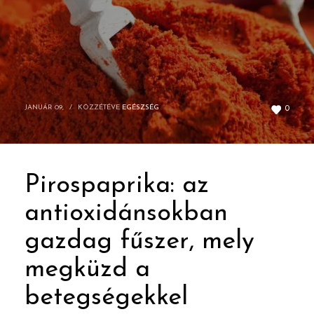
JANUÁR 09,
/
KÖZZÉTÉVE
EGÉSZSÉG
0
Pirospaprika: az
antioxidánsokban
gazdag fűszer, mely
megküzd a
betegségekkel