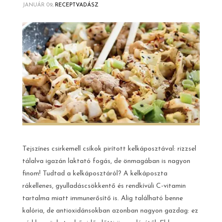
JANUÁR 09,
RECEPTVADÁSZ
Tejszínes csirkemell csíkok pirított kelkáposztával: rizzsel
tálalva igazán laktató fogás, de önmagában is nagyon
finom! Tudtad a kelkáposztáról? A kelkáposzta
rákellenes, gyulladáscsökkentő és rendkívüli C-vitamin
tartalma miatt immunerősítő is. Alig található benne
kalória, de antioxidánsokban azonban nagyon gazdag: ez