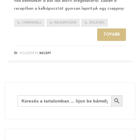
véd bennünket a bőr idő előtti öregedésétől. Ebben a
receptben a kelkáposztát gyorsan lepirítjuk egy cseppnyi
CSIRKEMELL
KELKÁPOSZTA
ZÖLDSÉG
TOVÁBB
KÖZZÉTÉVE
RECEPT
Search Button
Search
for: