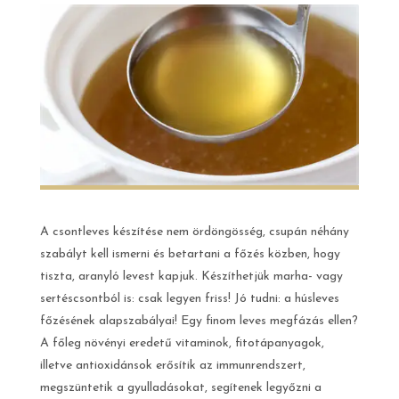
A csontleves készítése nem ördöngösség, csupán néhány
szabályt kell ismerni és betartani a főzés közben, hogy
tiszta, aranyló levest kapjuk. Készíthetjük marha- vagy
sertéscsontból is: csak legyen friss! Jó tudni: a húsleves
főzésének alapszabályai! Egy finom leves megfázás ellen?
A főleg növényi eredetű vitaminok, fitotápanyagok,
illetve antioxidánsok erősítik az immunrendszert,
megszüntetik a gyulladásokat, segítenek legyőzni a