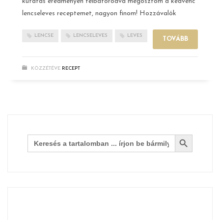
kutatás eredményén felbátorodva megosztom a kedvenc
lencseleves receptemet, nagyon finom! Hozzávalók
LENCSE
LENCSELEVES
LEVES
TOVÁBB
KÖZZÉTÉVE
RECEPT
Search Button
Search
for: