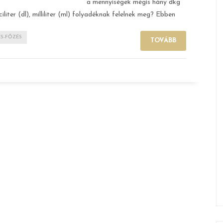
a mennyiségek mégis hány dkg
ciliter (dl), milliliter (ml) folyadéknak felelnek meg? Ebben
ÉS-FŐZÉS
TOVÁBB