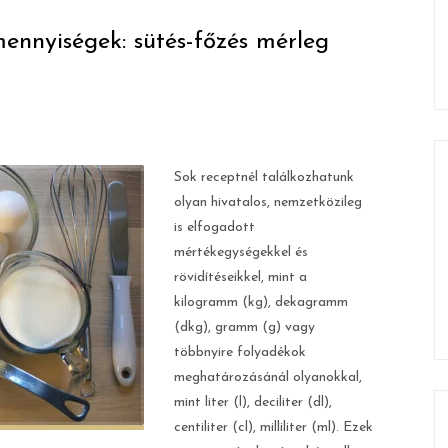
ennyiségek: sütés-főzés mérleg
Sok receptnél találkozhatunk
olyan hivatalos, nemzetközileg
is elfogadott
mértékegységekkel és
rövidítéseikkel, mint a
kilogramm (kg), dekagramm
(dkg), gramm (g) vagy
többnyire folyadékok
meghatározásánál olyanokkal,
mint liter (l), deciliter (dl),
centiliter (cl), milliliter (ml). Ezek