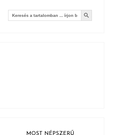
Search Button
Search
for:
MOST NÉPSZERŰ