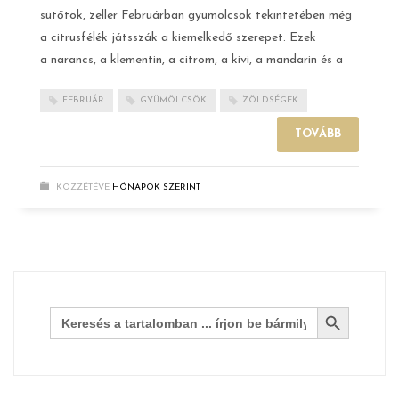
sütőtök, zeller Februárban gyümölcsök tekintetében még
a citrusfélék játsszák a kiemelkedő szerepet. Ezek
a narancs, a klementin, a citrom, a kivi, a mandarin és a
FEBRUÁR
GYÜMÖLCSÖK
ZÖLDSÉGEK
TOVÁBB
KÖZZÉTÉVE
HÓNAPOK SZERINT
Search Button
Search
for: