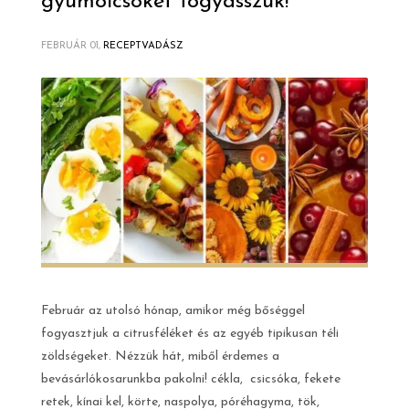
gyümölcsöket fogyasszuk!
FEBRUÁR 01,
RECEPTVADÁSZ
Február az utolsó hónap, amikor még bőséggel
fogyasztjuk a citrusféléket és az egyéb tipikusan téli
zöldségeket. Nézzük hát, miből érdemes a
bevásárlókosarunkba pakolni! cékla, csicsóka, fekete
retek, kínai kel, körte, naspolya, póréhagyma, tök,