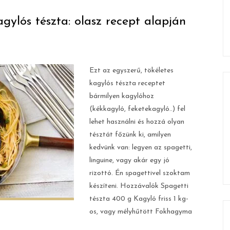
ylós tészta: olasz recept alapján
Ezt az egyszerű, tökéletes
kagylós tészta receptet
bármilyen kagylóhoz
(kékkagyló, feketekagyló..) fel
lehet használni és hozzá olyan
tésztát főzünk ki, amilyen
kedvünk van: legyen az spagetti,
linguine, vagy akár egy jó
rizottó. Én spagettivel szoktam
készíteni. Hozzávalók Spagetti
tészta 400 g Kagyló friss 1 kg-
os, vagy mélyhűtött Fokhagyma