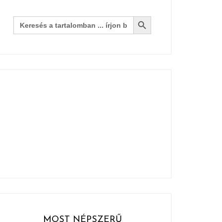
Search Button
Search
for:
MOST NÉPSZERŰ