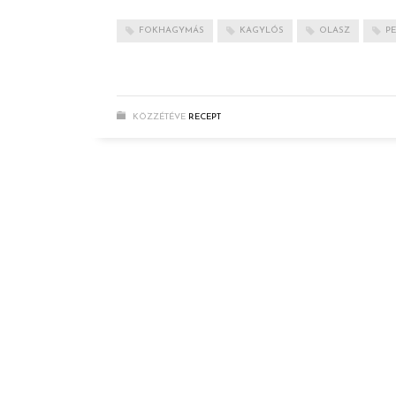
FOKHAGYMÁS
KAGYLÓS
OLASZ
P
KÖZZÉTÉVE
RECEPT