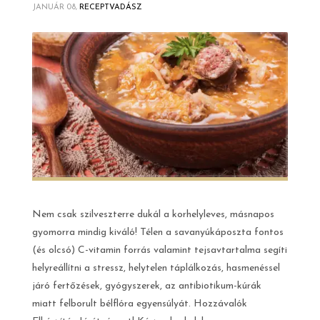
JANUÁR 08,
RECEPTVADÁSZ
Nem csak szilveszterre dukál a korhelyleves, másnapos
gyomorra mindig kiváló! Télen a savanyúkáposzta fontos
(és olcsó) C-vitamin forrás valamint tejsavtartalma segíti
helyreállítni a stressz, helytelen táplálkozás, hasmenéssel
járó fertőzések, gyógyszerek, az antibiotikum-kúrák
miatt felborult bélflóra egyensúlyát. Hozzávalók