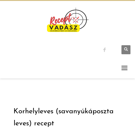
Korhelyleves (savanyúkáposzta
leves) recept