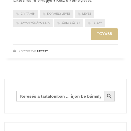
Elkészítés Jó étvágyat! Kész a korhelyleves.
C-VITAMIN
KORHELYLEVES
LEVES
SAVANYÚKÁPOSZTA
SZILVESZTER
TEJSAV
TOVÁBB
KÖZZÉTÉVE
RECEPT
Search Button
Search
for: