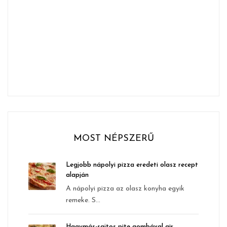
MOST NÉPSZERŰ
Legjobb nápolyi pizza eredeti olasz recept
alapján
A nápolyi pizza az olasz konyha egyik
remeke. S...
Hagymás-sajtos pite gombával air