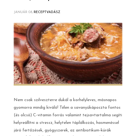
JANUÁR 08,
RECEPTVADÁSZ
Nem csak szilveszterre dukál a korhelyleves, másnapos
gyomorra mindig kiváló! Télen a savanyúkáposzta fontos
(és olcsó) C-vitamin forrás valamint tejsavtartalma segíti
helyreállítni a stressz, helytelen táplálkozás, hasmenéssel
járó fertőzések, gyógyszerek, az antibiotikum-kúrák