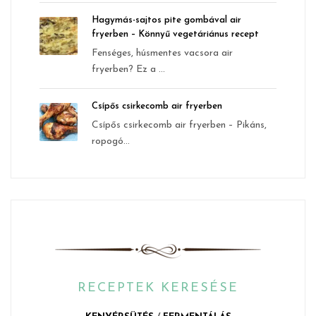
Hagymás-sajtos pite gombával air
fryerben – Könnyű vegetáriánus recept
Fenséges, húsmentes vacsora air
fryerben? Ez a ...
Csípős csirkecomb air fryerben
Csípős csirkecomb air fryerben – Pikáns,
ropogó...
RECEPTEK KERESÉSE