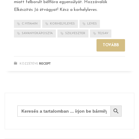
miatt felborult bélflóra egyensúlyát. Hozzávalók
Elkészítés Jó étvágyat! Kész a korhelyleves.
C-VITAMIN
KORHELYLEVES
LEVES
SAVANYÚKÁPOSZTA
SZILVESZTER
TEJSAV
TOVÁBB
KÖZZÉTÉVE
RECEPT
Search Button
Search
for: