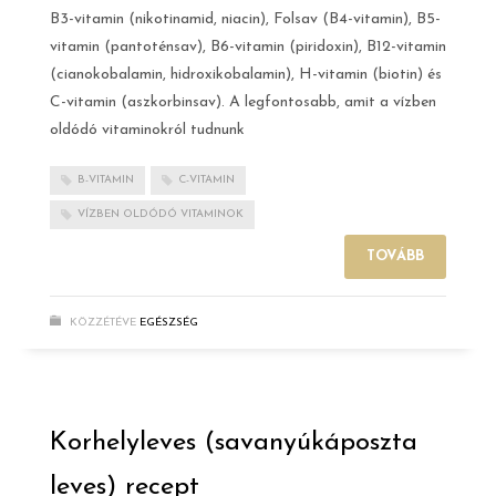
B3-vitamin (nikotinamid, niacin), Folsav (B4-vitamin), B5-
vitamin (pantoténsav), B6-vitamin (piridoxin), B12-vitamin
(cianokobalamin, hidroxikobalamin), H-vitamin (biotin) és
C-vitamin (aszkorbinsav). A legfontosabb, amit a vízben
oldódó vitaminokról tudnunk
B-VITAMIN
C-VITAMIN
VÍZBEN OLDÓDÓ VITAMINOK
TOVÁBB
KÖZZÉTÉVE
EGÉSZSÉG
Korhelyleves (savanyúkáposzta
leves) recept