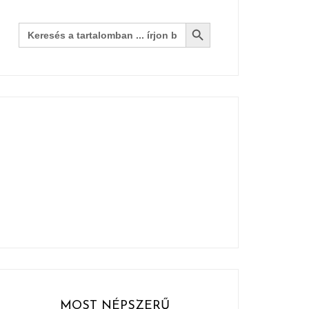
Search Button
Search
for:
MOST NÉPSZERŰ