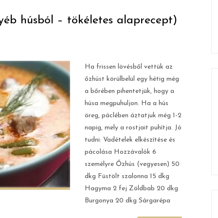
yéb húsból – tökéletes alaprecept)
Ha frissen lövésből vettük az
őzhúst körülbelül egy hétig még
a bőrében pihentetjük, hogy a
húsa megpuhuljon. Ha a hús
öreg, páclében áztatjuk még 1-2
napig, mely a rostjait puhítja. Jó
tudni: Vadételek elkészítése és
pácolása Hozzávalók 6
személyre Őzhús (vegyesen) 50
dkg Füstölt szalonna 15 dkg
Hagyma 2 fej Zöldbab 20 dkg
Burgonya 20 dkg Sárgarépa