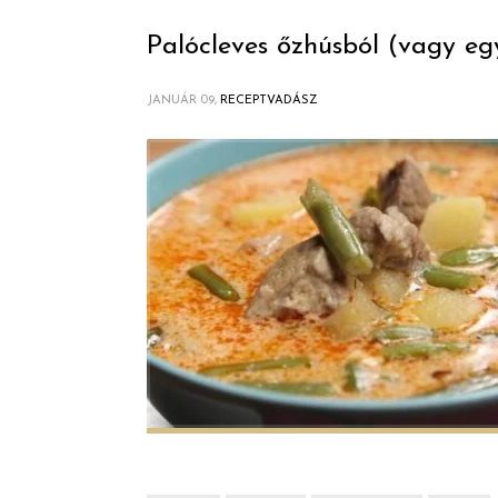
Palócleves őzhúsból (vagy eg
JANUÁR 09,
RECEPTVADÁSZ