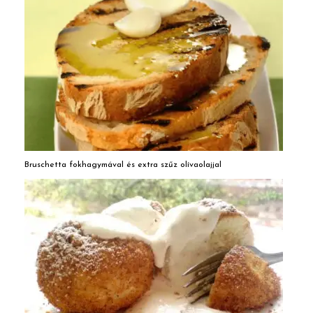
Bruschetta fokhagymával és extra szűz olívaolajjal