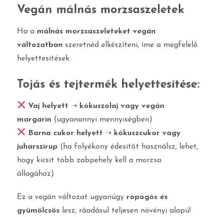
Vegán málnás morzsaszeletek
Ha a
málnás morzsaszeleteket vegán
változatban
szeretnéd elkészíteni, íme a megfelelő
helyettesítések:
Tojás és tejtermék helyettesítése:
Vaj helyett
➝
kókuszolaj vagy vegán
margarin
(ugyanannyi mennyiségben)
Barna cukor helyett
➝
kókuszcukor vagy
juharszirup
(ha folyékony édesítőt használsz, lehet,
hogy kicsit több zabpehely kell a morzsa
állagához)
Ez a vegán változat ugyanúgy
ropogós és
gyümölcsös
lesz, ráadásul teljesen növényi alapú!