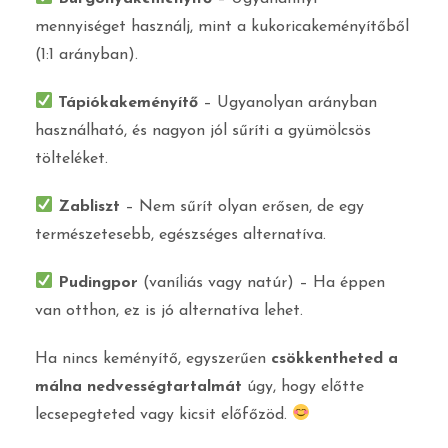
mennyiséget használj, mint a kukoricakeményítőből
(1:1 arányban).
Tápiókakeményítő
– Ugyanolyan arányban
használható, és nagyon jól sűríti a gyümölcsös
tölteléket.
Zabliszt
– Nem sűrít olyan erősen, de egy
természetesebb, egészséges alternatíva.
Pudingpor
(vaníliás vagy natúr) – Ha éppen
van otthon, ez is jó alternatíva lehet.
Ha nincs keményítő, egyszerűen
csökkentheted a
málna nedvességtartalmát
úgy, hogy előtte
lecsepegteted vagy kicsit előfőzöd.