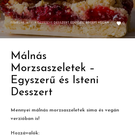
FEBRUÁR 14,
/
KÖZZÉTÉVE
DESSZERT, ÉDESSÉG
,
RECEPT
,
VEGÁN
0
Málnás
Morzsaszeletek –
Egyszerű és Isteni
Desszert
Mennyei málnás morzsaszeletek sima és vegán
verzióban is!
Hozzávalók: