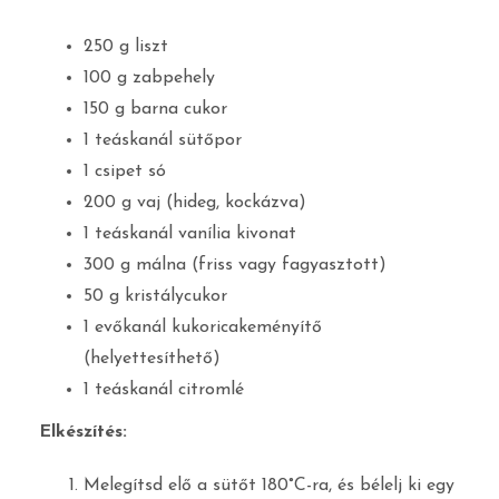
250 g liszt
100 g zabpehely
150 g barna cukor
1 teáskanál sütőpor
1 csipet só
200 g vaj (hideg, kockázva)
1 teáskanál vanília kivonat
300 g málna (friss vagy fagyasztott)
50 g kristálycukor
1 evőkanál kukoricakeményítő
(helyettesíthető)
1 teáskanál citromlé
Elkészítés:
Melegítsd elő a sütőt 180°C-ra, és bélelj ki egy