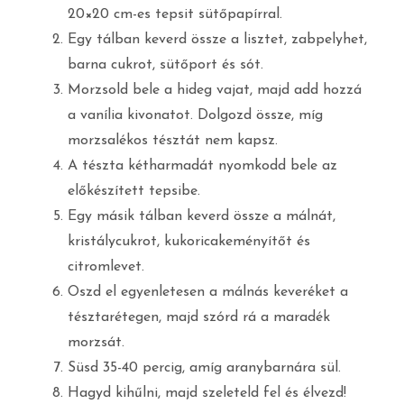
20×20 cm-es tepsit sütőpapírral.
Egy tálban keverd össze a lisztet, zabpelyhet,
barna cukrot, sütőport és sót.
Morzsold bele a hideg vajat, majd add hozzá
a vanília kivonatot. Dolgozd össze, míg
morzsalékos tésztát nem kapsz.
A tészta kétharmadát nyomkodd bele az
előkészített tepsibe.
Egy másik tálban keverd össze a málnát,
kristálycukrot, kukoricakeményítőt és
citromlevet.
Oszd el egyenletesen a málnás keveréket a
tésztarétegen, majd szórd rá a maradék
morzsát.
Süsd 35-40 percig, amíg aranybarnára sül.
Hagyd kihűlni, majd szeleteld fel és élvezd!