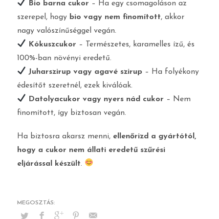
Bio barna cukor
– Ha egy csomagoláson az
szerepel, hogy
bio vagy nem finomított
, akkor
nagy valószínűséggel vegán.
Kókuszcukor
– Természetes, karamelles ízű, és
100%-ban növényi eredetű.
Juharszirup vagy agavé szirup
– Ha folyékony
édesítőt szeretnél, ezek kiválóak.
Datolyacukor vagy nyers nád cukor
– Nem
finomított, így biztosan vegán.
Ha biztosra akarsz menni,
ellenőrizd a gyártótól,
hogy a cukor nem állati eredetű szűrési
eljárással készült
.