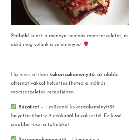
Próbáld ki ezt a mennyei málnás morzsaszeletet, és
oszd meg velünk a véleményed!
Ha nincs otthon
kukoricakeményítő
, az alábbi
alternatívákkal helyettesítheted a málnás
morzsaszeletek receptjében:
Búzaliszt
– 1 evőkanál kukoricakeményítőt
helyettesíthetsz 2 evőkanál búzaliszttel. Ez kissé
sűrűbbé teszi a tölteléket.
Burgonyakeményítő
– Ugyanannyi