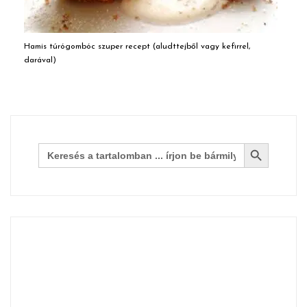
Hamis túrógombóc szuper recept (aludttejből vagy kefirrel,
darával)
Search Button
Search
for: