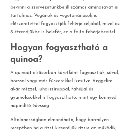
bevinni a szervezetünkbe ill számos aminosavat is
tartalmaz. Vegánok és vegetáriánusok is
előszeretettel fogyasztják fehérje céljából, mivel az
ő étrendjükbe is belefér, ez a fajta fehérjebevitel.
Hogyan fogyasztható a
quinoa?
A quinoát elsősorban köretként fogyasztják, sóval,
borssal vagy más fűszerekkel ízesítve. Reggelire
akár mézzel, juharsziruppal, fahéjjal és
gyümölcsökkel is fogyasztható, mint egy könnyed
napindító édesség.
Általánosságban elmondható, hogy bármilyen
receptben ha a rizst kicseréljük rizsre az működik,