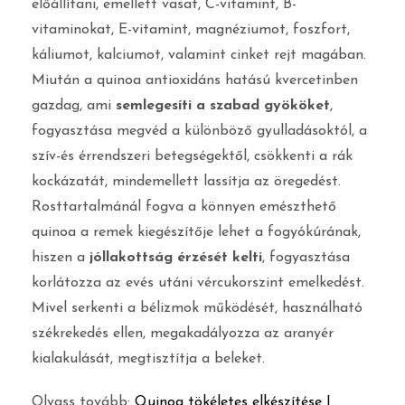
előállítani, emellett vasat, C-vitamint, B-
vitaminokat, E-vitamint, magnéziumot, foszfort,
káliumot, kalciumot, valamint cinket rejt magában.
Miután a quinoa antioxidáns hatású kvercetinben
gazdag, ami
semlegesíti a szabad gyököket
,
fogyasztása megvéd a különböző gyulladásoktól, a
szív-és érrendszeri betegségektől, csökkenti a rák
kockázatát, mindemellett lassítja az öregedést.
Rosttartalmánál fogva a könnyen emészthető
quinoa a remek kiegészítője lehet a fogyókúrának,
hiszen a
jóllakottság érzését kelti
, fogyasztása
korlátozza az evés utáni vércukorszint emelkedést.
Mivel serkenti a bélizmok működését, használható
székrekedés ellen, megakadályozza az aranyér
kialakulását, megtisztítja a beleket.
Olvass tovább:
Quinoa tökéletes elkészítése |