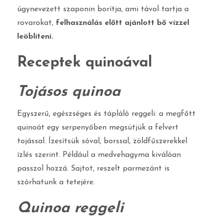
úgynevezett szaponin borítja, ami távol tartja a
rovarokat,
felhasználás előtt ajánlott bő vízzel
leöblíteni.
Receptek quinoával
Tojásos quinoa
Egyszerű, egészséges és tápláló reggeli: a megfőtt
quinoát egy serpenyőben megsütjük a felvert
tojással. Ízesítsük sóval, borssal, zöldfűszerekkel
ízlés szerint. Például a medvehagyma kiválóan
passzol hozzá. Sajtot, reszelt parmezánt is
szórhatunk a tetejére.
Quinoa reggeli