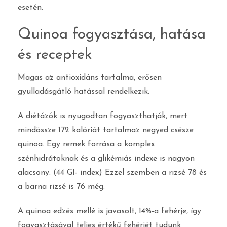
esetén.
Quinoa fogyasztása, hatása
és receptek
Magas az antioxidáns tartalma, erősen
gyulladásgátló hatással rendelkezik.
A diétázók is nyugodtan fogyaszthatják, mert
mindössze 172 kalóriát tartalmaz negyed csésze
quinoa. Egy remek forrása a komplex
szénhidrátoknak és a glikémiás indexe is nagyon
alacsony. (44 GI- index) Ezzel szemben a rizsé 78 és
a barna rizsé is 76 még.
A quinoa edzés mellé is javasolt, 14%-a fehérje, így
fogyasztásával teljes értékű fehérjét tudunk