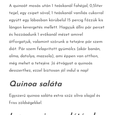
A quinoát mosás után 1 teáskanál fahéjjal, 0,5liter
tejjel, egy csipet sóval, 1 teáskanál vaníliás cukorral
együtt egy lábasban körübelül 15 percig főzzük kis
lángon kevergetés mellett. Hagyjuk állni pár percet
és hozzáadunk 1 evőkanál mézet amivel
átforgatjuk, valamint szórunk a tetejére pár szem
diót. Pár szem felaprított gyümölcs (akár banán,
alma, datolya, mazsola), ami éppen van otthon,
még mehet a tetejére. Jó étvágyat a quinoás
desszerthez, ezzel biztosan jól indul a nap!
Quinoa saláta
Egyszerű quinoa saláta extra szűz olíva olajjal és
friss zöldségekkel.