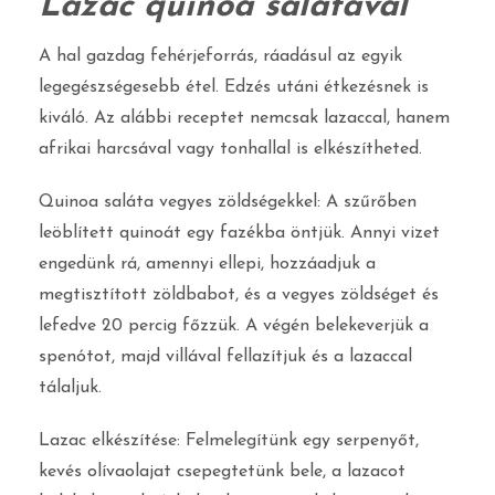
Lazac quinoa salátával
A hal gazdag fehérjeforrás, ráadásul az egyik
legegészségesebb étel. Edzés utáni étkezésnek is
kiváló. Az alábbi receptet nemcsak lazaccal, hanem
afrikai harcsával vagy tonhallal is elkészítheted.
Quinoa saláta vegyes zöldségekkel: A szűrőben
leöblített quinoát egy fazékba öntjük. Annyi vizet
engedünk rá, amennyi ellepi, hozzáadjuk a
megtisztított zöldbabot, és a vegyes zöldséget és
lefedve 20 percig főzzük. A végén belekeverjük a
spenótot, majd villával fellazítjuk és a lazaccal
tálaljuk.
Lazac elkészítése: Felmelegítünk egy serpenyőt,
kevés olívaolajat csepegtetünk bele, a lazacot