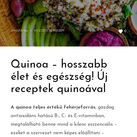
JANUÁR 08,
/
KÖZZÉTÉVE
RECEPT
0
Quinoa – hosszabb
élet és egészség! Új
receptek quinoával
A quinoa teljes értékű fehérjeforrás
, gazdag
antioxidáns hatású B-, C- és E-vitaminban,
megtalálható benne mind a kilenc esszenciális –
ezeket a szervezet nem képes előállítani –