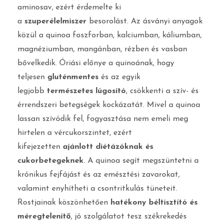
aminosav, ezért érdemelte ki
a
szuperélelmiszer
besorolást. Az ásványi anyagok
közül a quinoa foszforban, kalciumban, káliumban,
magnéziumban, mangánban, rézben és vasban
bővelkedik. Óriási előnye a quinoának, hogy
teljesen
gluténmentes
és az egyik
legjobb
természetes lúgosító
, csökkenti a szív- és
érrendszeri betegségek kockázatát. Mivel a quinoa
lassan szívódik fel, fogyasztása nem emeli meg
hirtelen a vércukorszintet, ezért
kifejezetten
ajánlott diétázóknak és
cukorbetegeknek
. A quinoa segít megszüntetni a
krónikus fejfájást és az emésztési zavarokat,
valamint enyhítheti a csontritkulás tüneteit.
Rostjainak köszönhetően
hatékony béltisztító és
méregtelenítő
, jó szolgálatot tesz székrekedés