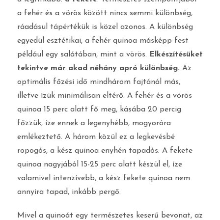
a fehér és a vörös között nincs semmi különbség,
ráadásul tápértékük is közel azonos. A különbség
egyedül esztétikai, a fehér quinoa másképp fest
például egy salátában, mint a vörös.
Elkészítésüket
tekintve már akad néhány apró különbség.
Az
optimális főzési idő mindhárom fajtánál más,
illetve ízük minimálisan eltérő. A fehér és a vörös
quinoa 15 perc alatt fő meg, kásába 20 percig
főzzük, íze ennek a legenyhébb, mogyoróra
emlékeztető. A három közül ez a legkevésbé
ropogós, a kész quinoa enyhén tapadós. A fekete
quinoa nagyjából 15-25 perc alatt készül el, íze
valamivel intenzívebb, a kész fekete quinoa nem
annyira tapad, inkább pergő.
Mivel a quinoát egy természetes keserű bevonat, az