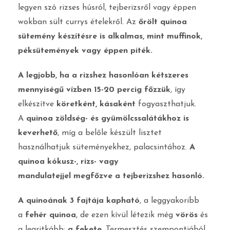
legyen szó rizses húsról, tejberizsről vagy éppen
wokban sült currys ételekről. Az
őrölt quinoa
sütemény készítésre is alkalmas, mint muffinok,
péksütemények vagy éppen piték.
A legjobb, ha a rizshez hasonlóan kétszeres
mennyiségű vízben 15-20 percig főzzük
, így
elkészítve
köretként, kásaként
fogyaszthatjuk.
A
quinoa zöldség- és gyümölcssalátákhoz is
keverhető
, míg a belőle készült lisztet
használhatjuk süteményekhez, palacsintához.
A
quinoa kókusz-, rizs- vagy
mandulatejjel megfőzve a tejberizshez hasonló.
A quinoának 3 fajtája kapható
, a leggyakoribb
a
fehér quinoa
, de ezen kívül létezik még
vörös
és
a legritkább:
a fekete
. Termesztés szempontjából