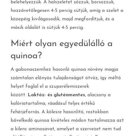
belehelyezzük. A halszeletet sózzuk, borsozzuk,
hozzávetőlegesen 4-5 percig sütjük, amíg a szelet a
közepéig kivilágosodik, majd megfordítjuk, és a
másik oldalát is sütjük 4-5 percig.
Miért olyan egyedülálló a
quinoa?
A gabonaszemhez hasonló quinoa növény magja
számtalan előnyös tulajdonságot ötvöz, így méltó
helyet foglal el a szuperélemiszerek
között.
Laktóz- és gluténmentes
, alacsony a
kalóriatartalma, ráadásul teljes értékű
fehérjeforrás. A kölesre hasonlító, rostokban
bővelkedő quinoa kivételes módon tartalmazza azt
a kilenc aminosavat, amelyet a szervezet nem tud