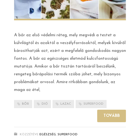
A bőr az első védelmi réteg, mely megvédi a testet a
külvilágtól és azoktól a veszélyforrásoktól, melyek kívülről
károsíthatják azt, ezért a megfelelő gondoskodás nagyon
fontos. A bőr az egészséges életmód kulcsfontosságú
mutatója. Amikor a bőr tisztán tartásáról beszélünk,
rengeteg bőrápolási termék szóba jöhet, mely bizonyos
problémákat orvosol. Amire ritkábban gondolunk, az
maga az étel,
BŐR
DIÓ
LAZAC
SUPERFOOD
TOVÁBB
KÖZZÉTÉVE
EGÉSZSÉG
,
SUPERFOOD