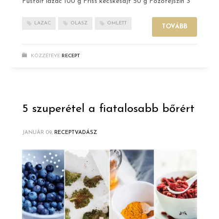
Füstölt lazac 100 g Friss kecskesajt 50 g Főzőtejszín 3
LAZAC
OLASZ
OMLETT
TOVÁBB
KÖZZÉTÉVE
RECEPT
5 szuperétel a fiatalosabb bőrért
JANUÁR 09,
RECEPTVADÁSZ