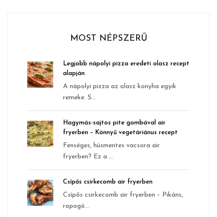
MOST NÉPSZERŰ
Legjobb nápolyi pizza eredeti olasz recept
alapján
A nápolyi pizza az olasz konyha egyik
remeke. S...
Hagymás-sajtos pite gombával air
fryerben – Könnyű vegetáriánus recept
Fenséges, húsmentes vacsora air
fryerben? Ez a ...
Csípős csirkecomb air fryerben
Csípős csirkecomb air fryerben – Pikáns,
ropogó...