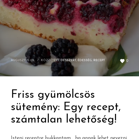
AUGUSZTUS 05,
/
KÖZZÉTÉVE
DESSZERT, ÉDESSÉG
,
RECEPT
0
Friss gyümölcsös
sütemény: Egy recept,
számtalan lehetőség!
Isteni receptre bukkantam… ha annak lehet nevezni