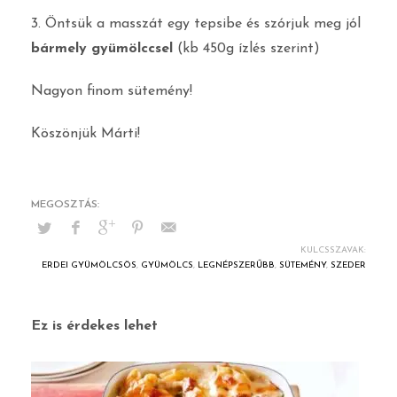
3. Öntsük a masszát egy tepsibe és szórjuk meg jól
bármely gyümölccsel
(kb 450g ízlés szerint)
Nagyon finom sütemény!
Köszönjük Márti!
KULCSSZAVAK:
ERDEI GYÜMÖLCSÖS
,
GYÜMÖLCS
,
LEGNÉPSZERŰBB
,
SÜTEMÉNY
,
SZEDER
Ez is érdekes lehet