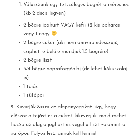
Válasszunk egy tetszőleges bögrét a méréshez
(kb 2 decis legyen)
2 bögre joghurt VAGY kefír (2 kis poharas
vagy 1 nagy
2 bögre cukor (aki nem annyira édesszájú,
csíphet le belőle mondjuk 1,5 bögrére)
2 bögre liszt
3/4 bögre napraforgóolaj (de lehet kókuszolaj
is)
1 tojás
1 sütőpor
2. Keverjük össze az alapanyagokat, úgy, hogy
először a tojást és a cukrot kikeverjük, majd mehet
hozzá az olaj, a joghurt és végül a liszt valamint a
sütőpor. Folyós lesz, annak kell lennie!