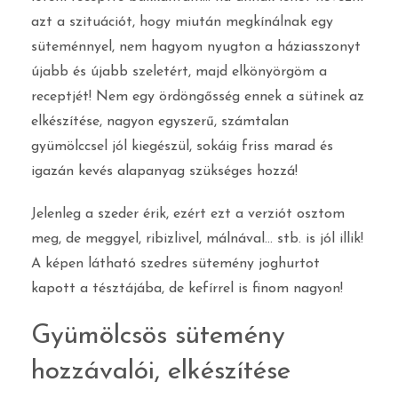
azt a szituációt, hogy miután megkínálnak egy
süteménnyel, nem hagyom nyugton a háziasszonyt
újabb és újabb szeletért, majd elkönyörgöm a
receptjét! Nem egy ördöngősség ennek a sütinek az
elkészítése, nagyon egyszerű, számtalan
gyümölccsel jól kiegészül, sokáig friss marad és
igazán kevés alapanyag szükséges hozzá!
Jelenleg a szeder érik, ezért ezt a verziót osztom
meg, de meggyel, ribizlivel, málnával… stb. is jól illik!
A képen látható szedres sütemény joghurtot
kapott a tésztájába, de kefírrel is finom nagyon!
Gyümölcsös sütemény
hozzávalói, elkészítése