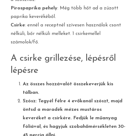
Pirospaprika pehely
: Még több hőt ad a zúzott
paprika keverékéből.
Csirke
: ennél a receptnél szívesen használok csont
nélküli, bőr nélküli melleket. 1 csirkemellel
számolok/fő.
A csirke grillezése, lépésről
lépésre
Az összes hozzávalót összekeverjük kis
tálban.
Szósz: Tegyél félre 4 evőkanál szószt, majd
öntsd a maradék mézes mustáros
keveréket a csirkére. Fedjük le műanyag
fóliával, és hagyjuk szobahőmérsékleten 30-
45 percig állni.