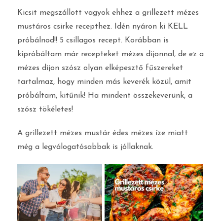
Kicsit megszállott vagyok ehhez a grillezett mézes
mustáros csirke recepthez. Idén nyáron ki KELL
próbálnod!! 5 csillagos recept. Korábban is
kipróbáltam már recepteket mézes dijonnal, de ez a
mézes dijon szósz olyan elképesztő fűszereket
tartalmaz, hogy minden más keverék közül, amit
próbáltam, kitűnik! Ha mindent összekeverünk, a
szósz tökéletes!
A grillezett mézes mustár édes mézes íze miatt
még a legválogatósabbak is jóllaknak.