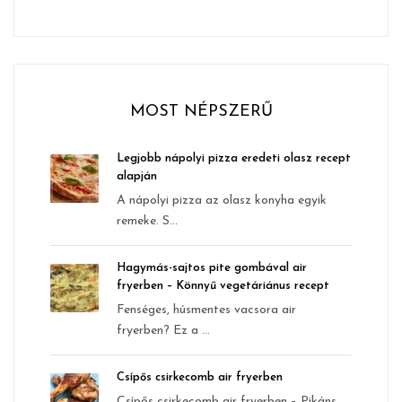
MOST NÉPSZERŰ
Legjobb nápolyi pizza eredeti olasz recept
alapján
A nápolyi pizza az olasz konyha egyik
remeke. S...
Hagymás-sajtos pite gombával air
fryerben – Könnyű vegetáriánus recept
Fenséges, húsmentes vacsora air
fryerben? Ez a ...
Csípős csirkecomb air fryerben
Csípős csirkecomb air fryerben – Pikáns,