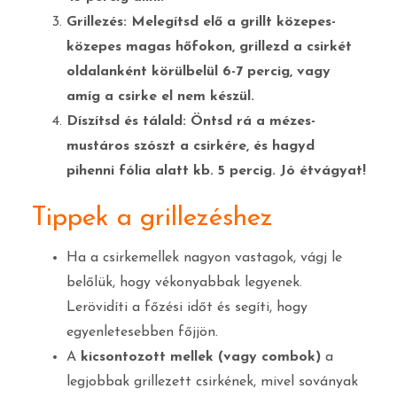
Grillezés: Melegítsd elő a grillt közepes-
közepes magas hőfokon, grillezd a csirkét
oldalanként körülbelül 6-7 percig, vagy
amíg a csirke el nem készül.
Díszítsd és tálald: Öntsd rá a mézes-
mustáros szószt a csirkére, és hagyd
pihenni fólia alatt kb. 5 percig. Jó étvágyat!
Tippek a grillezéshez
Ha a csirkemellek nagyon vastagok, vágj le
belőlük, hogy vékonyabbak legyenek.
Lerövidíti a főzési időt és segíti, hogy
egyenletesebben főjjön.
A
kicsontozott mellek (vagy combok)
a
legjobbak grillezett csirkének, mivel soványak