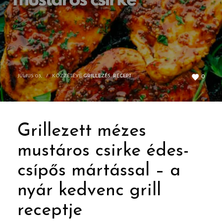
JÚLIUS 03,
/
KÖZZÉTÉVE
GRILLEZÉS
,
RECEPT
0
Grillezett mézes
mustáros csirke édes-
csípős mártással – a
nyár kedvenc grill
receptje