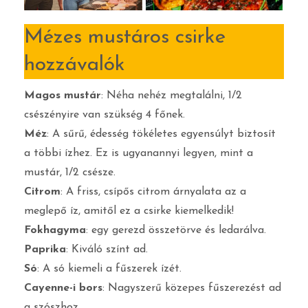
Mézes mustáros csirke
hozzávalók
Magos mustár
: Néha nehéz megtalálni, 1/2
csészényire van szükség 4 főnek.
Méz
: A sűrű, édesség tökéletes egyensúlyt biztosít
a többi ízhez. Ez is ugyanannyi legyen, mint a
mustár, 1/2 csésze.
Citrom
: A friss, csípős citrom árnyalata az a
meglepő íz, amitől ez a csirke kiemelkedik!
Fokhagyma
: egy gerezd összetörve és ledarálva.
Paprika
: Kiváló színt ad.
Só
: A só kiemeli a fűszerek ízét.
Cayenne-i bors
: Nagyszerű közepes fűszerezést ad
a szószhoz.