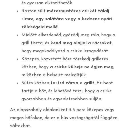
és gyorsan elkészíthetők.
Roston sült
mézesmustáros csirkét tálalj
rizsre, egy salátára vagy a kedvenc nyári
zöldségeid mellé
!
Mielőtt elkezdenéd, győződj meg róla, hogy a
grill tiszta, és
kend meg olajjal a rácsokat
,
hogy megakadályozd a csirke leragadását.
Közepes, közvetett hőre törekedj grillezés
közben, hogy
a csirke külseje ne égjen meg
,
miközben a belsejét melegítjük.
Sütés közben
tartsd zárva a grillt
. Ez bent
tartja a hőt, és lehetővé teszi, hogy a csirke
gyorsabban és egyenletesebben süljön.
Az alapszabály oldalanként 3-5 perc közepes vagy
magas hőfokon, de ez a hús vastagságától függően
változhat.