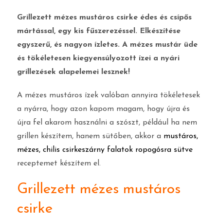
Grillezett mézes mustáros csirke édes és csípős
mártással, egy kis fűszerezéssel. Elkészítése
egyszerű, és nagyon ízletes. A mézes mustár üde
és tökéletesen kiegyensúlyozott ízei a nyári
grillezések alapelemei lesznek!
A mézes mustáros ízek valóban annyira tökéletesek
a nyárra, hogy azon kapom magam, hogy újra és
újra fel akarom használni a szószt, például ha nem
grillen készítem, hanem sütőben, akkor a
mustáros,
mézes, chilis csirkeszárny falatok ropogósra sütve
receptemet készítem el.
Grillezett mézes mustáros
csirke