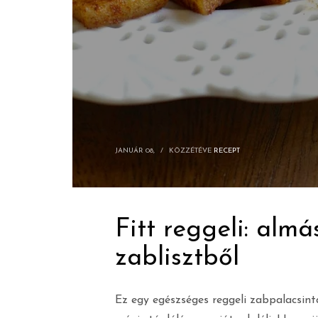
JANUÁR 08,
/
KÖZZÉTÉVE
RECEPT
Fitt reggeli: almá
zablisztből
Ez egy egészséges reggeli zabpalacsint