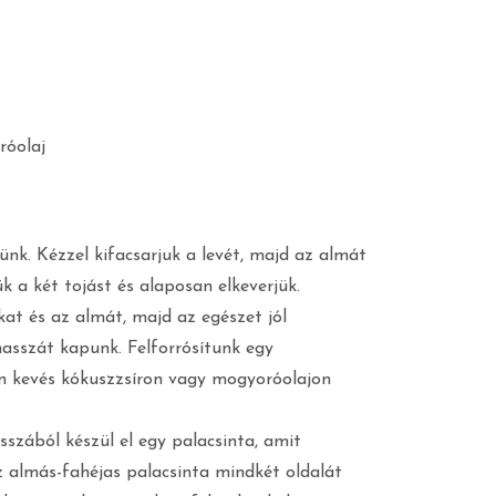
róolaj
nk. Kézzel kifacsarjuk a levét, majd az almát
k a két tojást és alaposan elkeverjük.
at és az almát, majd az egészet jól
asszát kapunk. Felforrósítunk egy
 kevés kókuszzsíron vagy mogyoróolajon
szából készül el egy palacsinta, amit
z almás-fahéjas palacsinta mindkét oldalát