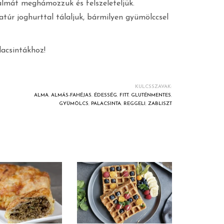
lmát meghámozzuk és felszeleteljük.
atúr joghurttal tálaljuk, bármilyen gyümölccsel
lacsintákhoz!
KULCSSZAVAK:
ALMA
,
ALMÁS-FAHÉJAS
,
ÉDESSÉG
,
FITT
,
GLUTÉNMENTES
,
GYÜMÖLCS
,
PALACSINTA
,
REGGELI
,
ZABLISZT