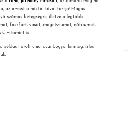
jük a
fahéj jótékony hatásait
, az almáról meg ne
ma, az orvost a háztól távol tartja! Magas
ír számos betegségre, illetve a legtöbb
umot, foszfort, vasat, magnéziumot, nátriumot,
 C-vitamint is.
 például: őrölt chia, acai bogyó, lenmag, ízlés
jük.