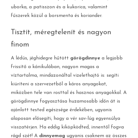
uborka, a patisszon és a kukorica, valamint
fűszerek közül a borsmenta és koriander.
Tisztít, méregtelenít és nagyon
finom
A lédús, jéghidegre hűtött
görögdinnye
a legjobb
frissítő a kánikulában, nagyon magas a
víztartalma, mindazonáltal vizelethajtó is: segíti
kiüríteni a szervezetből a káros anyagokat,
miközben tele van rosttal és hasznos anyagokkal. A
görögdinnye fogyasztása huzamosabb időn át is
ajánlott tested egészsége érdekében, ugyanis
alaposan elősegíti, hogy a vér sav-lúg egyensúlya
visszatérjen. Ha eddig kiköpködted, innentől fogva
rágd szét! A
dinnyemag
ugyanis csaknem az összes