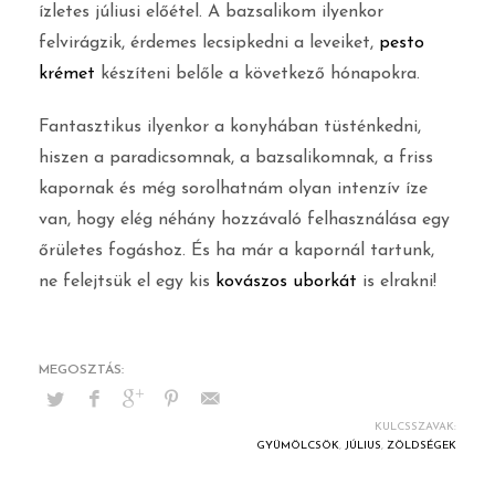
ízletes júliusi előétel. A bazsalikom ilyenkor
felvirágzik, érdemes lecsipkedni a leveiket,
pesto
krémet
készíteni belőle a következő hónapokra.
Fantasztikus ilyenkor a konyhában tüsténkedni,
hiszen a paradicsomnak, a bazsalikomnak, a friss
kapornak és még sorolhatnám olyan intenzív íze
van, hogy elég néhány hozzávaló felhasználása egy
őrületes fogáshoz. És ha már a kapornál tartunk,
ne felejtsük el egy kis
kovászos uborkát
is elrakni!
KULCSSZAVAK:
GYÜMÖLCSÖK
,
JÚLIUS
,
ZÖLDSÉGEK