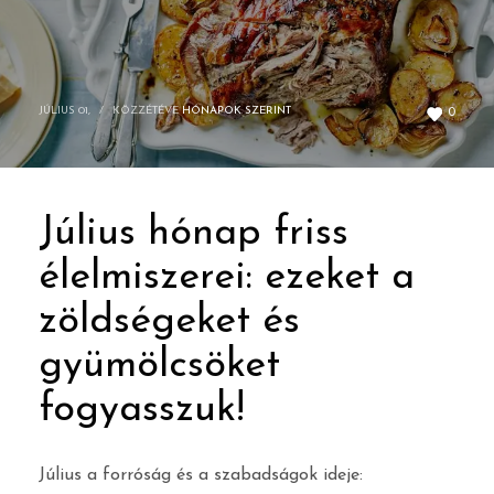
JÚLIUS 01,
/
KÖZZÉTÉVE
HÓNAPOK SZERINT
0
Július hónap friss
élelmiszerei: ezeket a
zöldségeket és
gyümölcsöket
fogyasszuk!
Július a forróság és a szabadságok ideje: