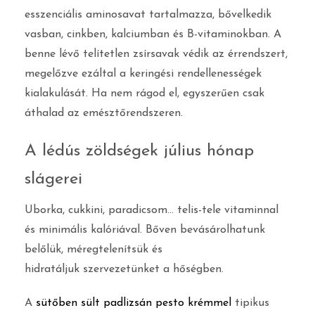
esszenciális aminosavat tartalmazza, bővelkedik
vasban, cinkben, kalciumban és B-vitaminokban. A
benne lévő telítetlen zsírsavak védik az érrendszert,
megelőzve ezáltal a keringési rendellenességek
kialakulását. Ha nem rágod el, egyszerűen csak
áthalad az emésztőrendszeren.
A lédús zöldségek július hónap
slágerei
Uborka, cukkini, paradicsom… telis-tele vitaminnal
és minimális kalóriával. Bőven bevásárolhatunk
belőlük, méregtelenítsük és
hidratáljuk szervezetünket a hőségben.
A
sütőben sült padlizsán pesto krémmel
tipikus