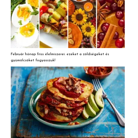
Február hónap friss élelmiszerei: ezeket a zöldségeket és
gyümölcsöket fogyasszuk!