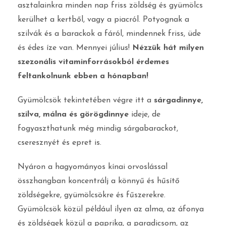
asztalainkra minden nap friss zöldség és gyümölcs
kerülhet a kertből, vagy a piacról. Potyognak a
szilvák és a barackok a fáról, mindennek friss, üde
és édes íze van. Mennyei július!
Nézzük hát milyen
szezonális vitaminforrásokból érdemes
feltankolnunk ebben a hónapban!
Gyümölcsök tekintetében végre itt a
sárgadinnye,
szilva, málna és görögdinnye
ideje, de
fogyaszthatunk még mindig sárgabarackot,
cseresznyét és epret is.
Nyáron a hagyományos kínai orvoslással
összhangban koncentrálj a könnyű és hűsítő
zöldségekre, gyümölcsökre és fűszerekre.
Gyümölcsök közül például ilyen az alma, az áfonya
és zöldségek közül a paprika, a paradicsom, az