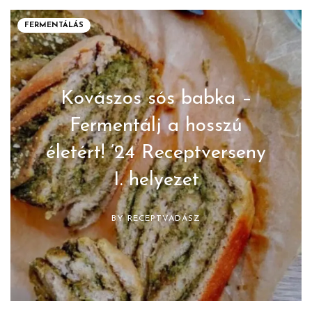
FERMENTÁLÁS
Kovászos sós babka –
Fermentálj a hosszú
életért! ’24 Receptverseny
I. helyezet
BY
RECEPTVADÁSZ