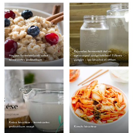
Rejuvelac fermentált ital az
Hogyan fermentáljunk zabot –
egészséged szolgálatában! Filléres
természetes probiotikum
gyógyír – így készítsd el otthon
Kvász készítése – természetes
probiotikum recept
Kimchi készítése