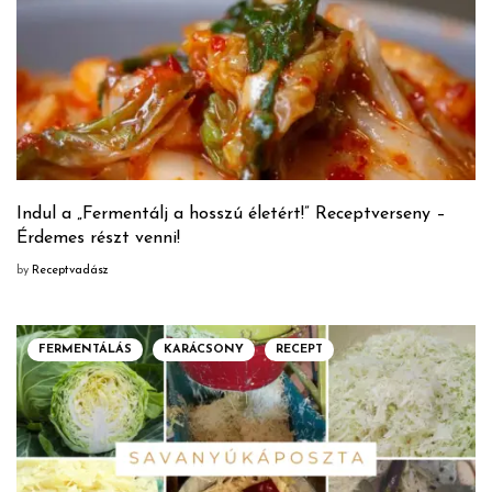
Indul a „Fermentálj a hosszú életért!” Receptverseny –
Érdemes részt venni!
by
Receptvadász
FERMENTÁLÁS
KARÁCSONY
RECEPT