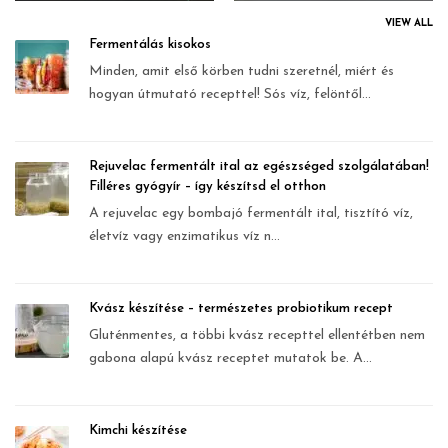
VIEW ALL
Fermentálás kisokos
Minden, amit első körben tudni szeretnél, miért és
hogyan útmutató recepttel! Sós víz, felöntől...
Rejuvelac fermentált ital az egészséged szolgálatában!
Filléres gyógyír – így készítsd el otthon
A rejuvelac egy bombajó fermentált ital, tisztító víz,
életvíz vagy enzimatikus víz n...
Kvász készítése – természetes probiotikum recept
Gluténmentes, a többi kvász recepttel ellentétben nem
gabona alapú kvász receptet mutatok be. A...
Kimchi készítése