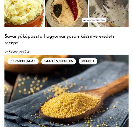
Savanyúkáposzta hagyományosan készítve eredeti
recept
by
Receptvadász
FERMENTÁLÁS
GLUTÉNMENTES
RECEPT