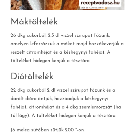
Máktöltelék
26 dkg cukorból, 2,5 dl vízzel szirupot főzünk,
amelyen leforrázzuk a mákot majd hozzákeverjük a
reszelt citromhéjat és a késhegynyi fahéjat. A
tölteléket hidegen kenjük a tésztára.
Diótöltelék
22 dkg cukorból 2 dl vízzel szirupot főzünk és a
darált dióra öntjük, hozzáadjuk a késhegynyi
fahéjat, citromhéjat és a 4 dkg zsemlemorzsát (ha
túl lágy). A tölteléket hidegen kenjük a tésztára.
Jó meleg sütőben sütjük 200 °-on.