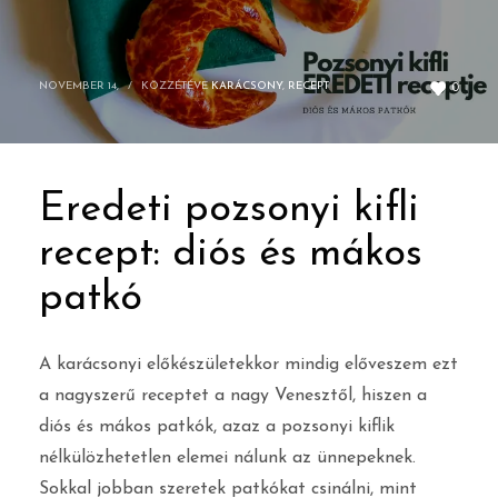
NOVEMBER 14,
/
KÖZZÉTÉVE
KARÁCSONY
,
RECEPT
0
Eredeti pozsonyi kifli
recept: diós és mákos
patkó
A karácsonyi előkészületekkor mindig előveszem ezt
a nagyszerű receptet a nagy Venesztől, hiszen a
diós és mákos patkók, azaz a pozsonyi kiflik
nélkülözhetetlen elemei nálunk az ünnepeknek.
Sokkal jobban szeretek patkókat csinálni, mint