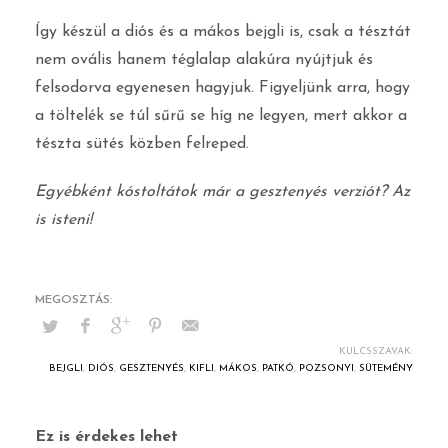
Így készül a diós és a mákos bejgli is, csak a tésztát
nem ovális hanem téglalap alakúra nyújtjuk és
felsodorva egyenesen hagyjuk. Figyeljünk arra, hogy
a töltelék se túl sűrű se híg ne legyen, mert akkor a
tészta sütés közben felreped.
Egyébként kóstoltátok már a gesztenyés verziót? Az
is isteni!
KULCSSZAVAK:
BEJGLI
,
DIÓS
,
GESZTENYÉS
,
KIFLI
,
MÁKOS
,
PATKÓ
,
POZSONYI
,
SÜTEMÉNY
Ez is érdekes lehet