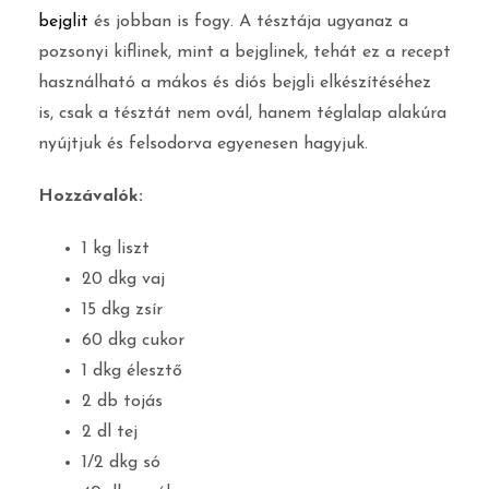
bejglit
és jobban is fogy. A tésztája ugyanaz a
pozsonyi kiflinek, mint a bejglinek, tehát ez a recept
használható a mákos és diós bejgli elkészítéséhez
is, csak a tésztát nem ovál, hanem téglalap alakúra
nyújtjuk és felsodorva egyenesen hagyjuk.
Hozzávalók:
1 kg liszt
20 dkg vaj
15 dkg zsír
60 dkg cukor
1 dkg élesztő
2 db tojás
2 dl tej
1/2 dkg só