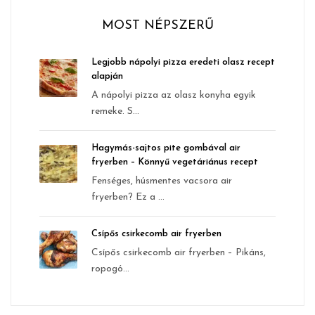
MOST NÉPSZERŰ
Legjobb nápolyi pizza eredeti olasz recept
alapján
A nápolyi pizza az olasz konyha egyik
remeke. S...
Hagymás-sajtos pite gombával air
fryerben – Könnyű vegetáriánus recept
Fenséges, húsmentes vacsora air
fryerben? Ez a ...
Csípős csirkecomb air fryerben
Csípős csirkecomb air fryerben – Pikáns,
ropogó...