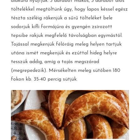
alakúra nyújtjuk. 3 darabot mákos, 3 darabot diós
töltelékkel megtöltünk úgy, hogy lapos késsel egész
tészta széléig rákenjük a sűrű tölteléket bele
sodorjuk kifli formájúra és gyengén zsírozott
tepsibe rakjuk megfelelő távolságban egymástól.
Tojással megkenjük félóráig meleg helyen tartjuk
utána ismét megkenjük és ezúttal hideg helyre
tesszük addig, amíg a tojás megszárad
(megrepedezik). Mérsékelten meleg sütőben 180
fokon kb. 35-40 percig sütjük.