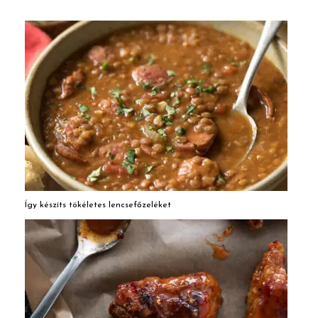
Így készíts tökéletes lencsefőzeléket