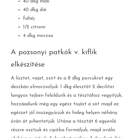
40 dkg mák
40 dkg dió
fahéj
1/2 citrom
4 dkg morzsa
A pozsonyi patkók v. kiflik
elkészítése
A lisztet, vajat, zsírt és a 8 dkg porcukrot egy
deszkán elmorzsoljuk. 1 dkg élesztőt 2 deciliter
langyos tejben feloldunk és a tésztához vegyítjük,
hozzáadunk még egy egész tojást a sót majd az
egészet jól összegyúrjuk és hideg helyen néhány
órán át pihentetjük. Utána a tésztát 6 egyenlő
részre osztjuk és cipóba formáljuk, majd ovális