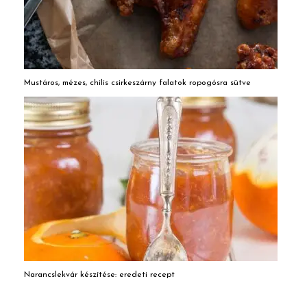
Mustáros, mézes, chilis csirkeszárny falatok ropogósra sütve
Narancslekvár készítése: eredeti recept