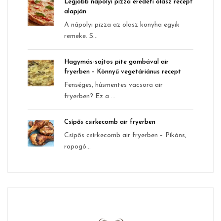
Legjobb nápolyi pizza eredeti olasz recept
alapján
A nápolyi pizza az olasz konyha egyik
remeke. S...
Hagymás-sajtos pite gombával air
fryerben – Könnyű vegetáriánus recept
Fenséges, húsmentes vacsora air
fryerben? Ez a ...
Csípős csirkecomb air fryerben
Csípős csirkecomb air fryerben – Pikáns,
ropogó...