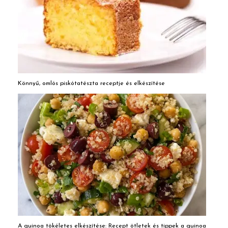
Könnyű, omlós piskótatészta receptje és elkészítése
A quinoa tökéletes elkészítése: Recept ötletek és tippek a quinoa