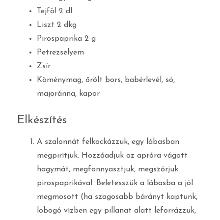
Tejföl 2 dl
Liszt 2 dkg
Pirospaprika 2 g
Petrezselyem
Zsír
Köménymag, őrölt bors, babérlevél, só,
majoránna, kapor
Elkészítés
A szalonnát felkockázzuk, egy lábasban
megpirítjuk. Hozzáadjuk az apróra vágott
hagymát, megfonnyasztjuk, megszórjuk
pirospaprikával. Beletesszük a lábasba a jól
megmosott (ha szagosabb bárányt kaptunk,
lobogó vízben egy pillanat alatt leforrázzuk,