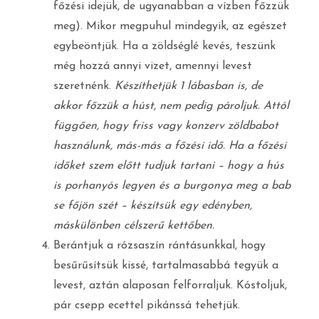
főzési idejük, de ugyanabban a vízben főzzük
meg). Mikor megpuhul mindegyik, az egészet
egybeöntjük. Ha a zöldséglé kevés, teszünk
még hozzá annyi vizet, amennyi levest
szeretnénk.
Készíthetjük 1 lábasban is, de
akkor főzzük a húst, nem pedig pároljuk. Attól
függően, hogy friss vagy konzerv zöldbabot
használunk, más-más a főzési idő. Ha a főzési
időket szem előtt tudjuk tartani – hogy a hús
is porhanyós legyen és a burgonya meg a bab
se főjön szét – készítsük egy edényben,
máskülönben célszerű kettőben.
Berántjuk a rózsaszín rántásunkkal, hogy
besűrűsítsük kissé, tartalmasabbá tegyük a
levest, aztán alaposan felforraljuk. Kóstoljuk,
pár csepp ecettel pikánssá tehetjük.