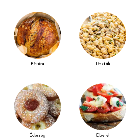
Pékáru
Tészták
Édesség
Előétel