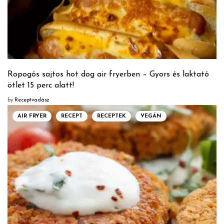
Ropogós sajtos hot dog air fryerben – Gyors és laktató
ötlet 15 perc alatt!
by
Receptvadász
AIR FRYER
RECEPT
RECEPTEK
VEGÁN