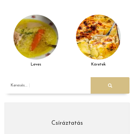
Leves
Köretek
Keresés...
Csíráztatás