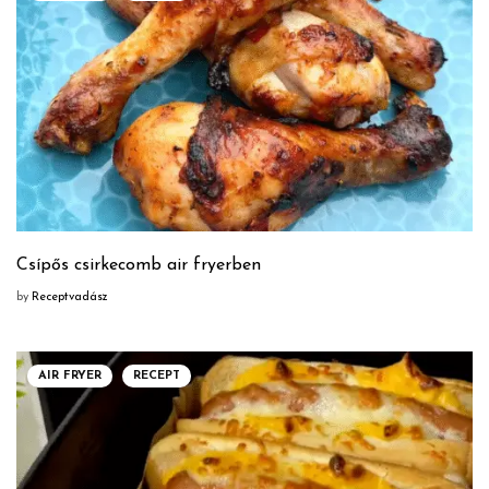
Csípős csirkecomb air fryerben
by
Receptvadász
AIR FRYER
RECEPT