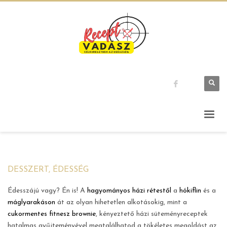
DESSZERT, ÉDESSÉG
Édesszájú vagy? Én is! A
hagyományos házi rétestől
a
hókiflin
és a
máglyarakáson
át az olyan hihetetlen alkotásokig, mint a
cukormentes fitnesz brownie
, kényeztető házi süteményreceptek
hatalmas gyűjteményével megtalálhatod a tökéletes megoldást az