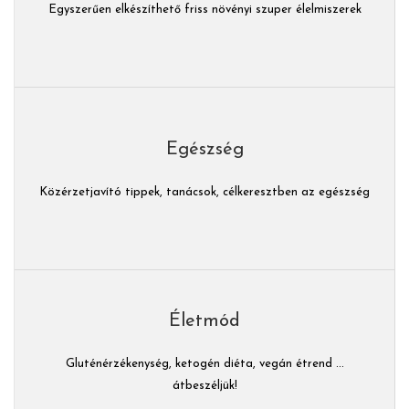
Egyszerűen elkészíthető friss növényi szuper élelmiszerek
Egészség
Közérzetjavító tippek, tanácsok, célkeresztben az egészség
Életmód
Gluténérzékenység, ketogén diéta, vegán étrend ...
átbeszéljük!