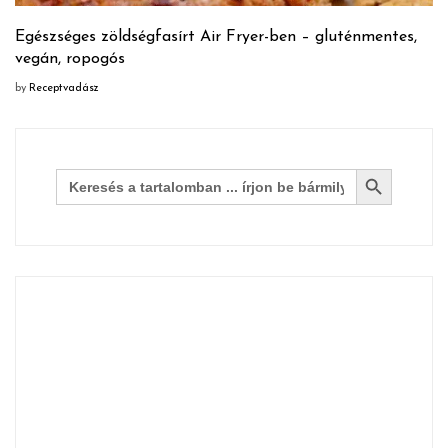
Egészséges zöldségfasírt Air Fryer-ben – gluténmentes,
vegán, ropogós
by
Receptvadász
Search Button
Search
for: