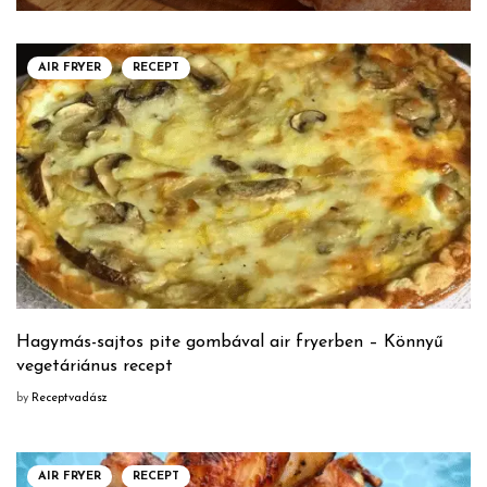
AIR FRYER
RECEPT
Hagymás-sajtos pite gombával air fryerben – Könnyű
vegetáriánus recept
by
Receptvadász
AIR FRYER
RECEPT