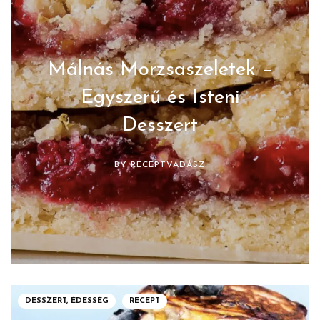
Málnás Morzsaszeletek –
Egyszerű és Isteni
Desszert
BY
RECEPTVADÁSZ
DESSZERT, ÉDESSÉG
RECEPT